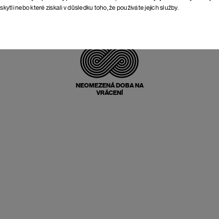
skytli nebo které získali v důsledku toho, že používáte jejich služby.
POŠTOVNÉ ZPĚT
ZDARMA
NEOMEZENÁ DOBA NA
VRÁCENÍ