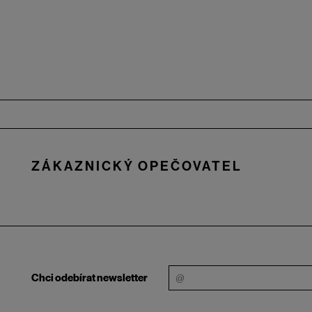
Zápatí
ZÁKAZNICKÝ OPEČOVATEL
Chci odebírat newsletter