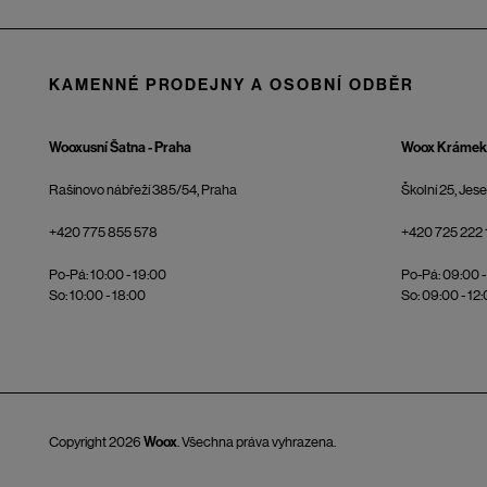
KAMENNÉ PRODEJNY A OSOBNÍ ODBĚR
Wooxusní Šatna - Praha
Woox Krámek 
Rašínovo nábřeží 385/54, Praha
Školní 25, Jes
+420 775 855 578
+420 725 222 
Po-Pá: 10:00 - 19:00
Po-Pá: 09:00 -
So: 10:00 - 18:00
So: 09:00 - 12
Copyright 2026
Woox
. Všechna práva vyhrazena.