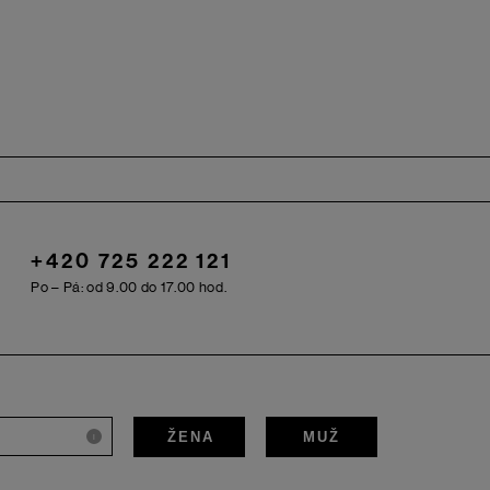
+420 725 222 121
Po – Pá: od 9.00 do 17.00 hod.
ŽENA
MUŽ
i