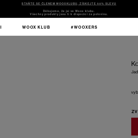
STAŇTE SE ČLENEM WOOXKLUBU, ZÍSKEJTE 50% SLEVU
Děkujeme, že jsi ve Woox klubu.
Všechny produkty jsou ti k dispozici za polovinu.
I
WOOX KLUB
#WOOXERS
Ko
Jad
ZV