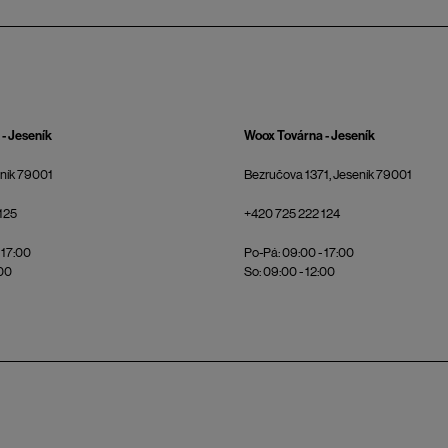
- Jeseník
Woox Továrna - Jeseník
eník 79001
Bezručova 1371, Jeseník 79001
125
+420 725 222 124
 17:00
Po-Pá: 09:00 - 17:00
:00
So: 09:00 - 12:00