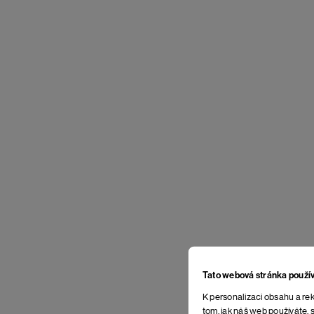
Tato webová stránka použí
K personalizaci obsahu a rek
tom, jak náš web používáte, s