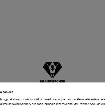
NEJLEPŠÍ POMĚR
CENY A KVALITY
vá cookies
lam, poskytování funkcí sociálních médií a analýze naší návštěvnosti využíváme 
dílíme se svými partnery pro sociální média, inzerci a analýzy. Partneři tyto údaj