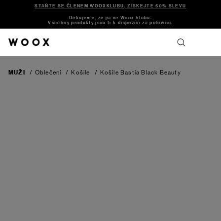
STAŇTE SE ČLENEM WOOXKLUBU, ZÍSKEJTE 50% SLEVU
Děkujeme, že jsi ve Woox klubu.
Všechny produkty jsou ti k dispozici za polovinu.
MUŽI
/
Oblečení
/
Košile
/
Košile Bastia
Black Beauty