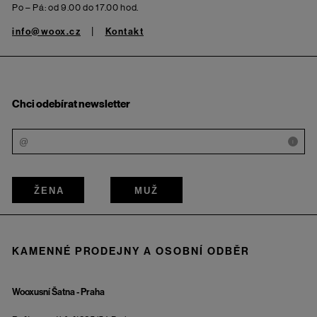
Po – Pá: od 9.00 do 17.00 hod.
info@woox.cz
Kontakt
Chci odebírat newsletter
i
ŽENA
MUŽ
KAMENNÉ PRODEJNY A OSOBNÍ ODBĚR
Wooxusní Šatna - Praha