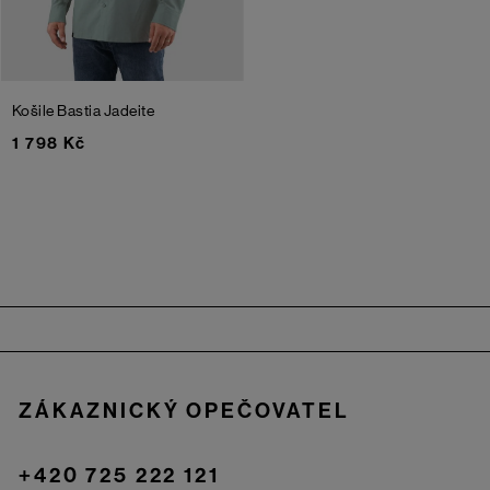
Košile Bastia
Jadeite
1 798 Kč
Zápatí
ZÁKAZNICKÝ OPEČOVATEL
+420 725 222 121