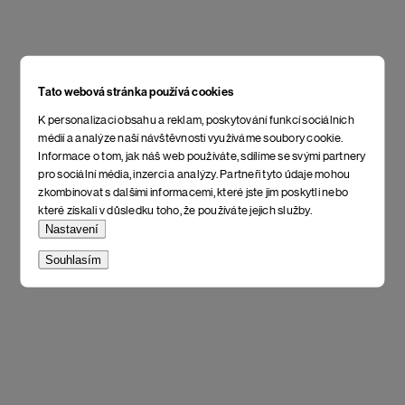
Tato webová stránka používá cookies
K personalizaci obsahu a reklam, poskytování funkcí sociálních
médií a analýze naší návštěvnosti využíváme soubory cookie.
Informace o tom, jak náš web používáte, sdílíme se svými partnery
pro sociální média, inzerci a analýzy. Partneři tyto údaje mohou
zkombinovat s dalšími informacemi, které jste jim poskytli nebo
které získali v důsledku toho, že používáte jejich služby.
Nastavení
Souhlasím