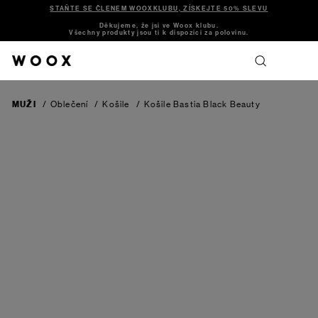
STAŇTE SE ČLENEM WOOXKLUBU, ZÍSKEJTE 50% SLEVU
Děkujeme, že jsi ve Woox klubu.
Všechny produkty jsou ti k dispozici za polovinu.
MUŽI
/
Oblečení
/
Košile
/
Košile Bastia
Black Beauty