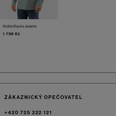
Košile Bastia
Jadeite
1 798 Kč
Zápatí
ZÁKAZNICKÝ OPEČOVATEL
+420 725 222 121