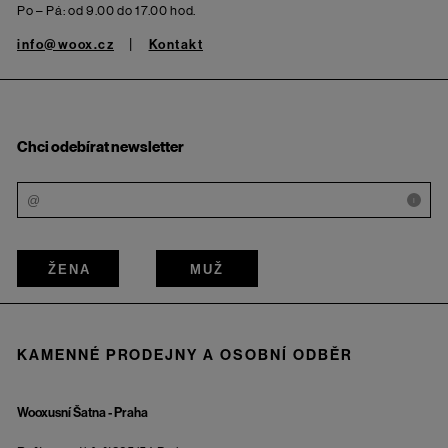
Po – Pá: od 9.00 do 17.00 hod.
info@woox.cz
Kontakt
Chci odebírat newsletter
i
ŽENA
MUŽ
KAMENNÉ PRODEJNY A OSOBNÍ ODBĚR
Wooxusní Šatna - Praha