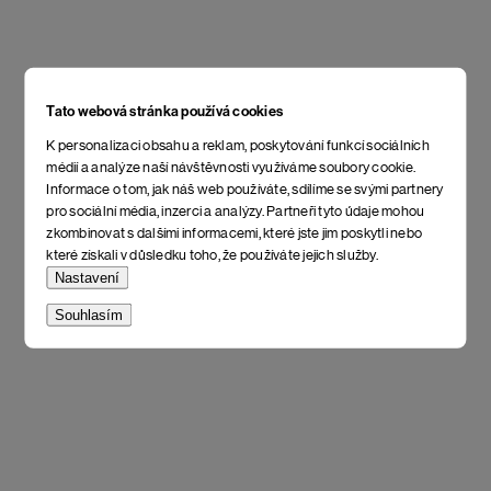
Tato webová stránka používá cookies
K personalizaci obsahu a reklam, poskytování funkcí sociálních
médií a analýze naší návštěvnosti využíváme soubory cookie.
Informace o tom, jak náš web používáte, sdílíme se svými partnery
pro sociální média, inzerci a analýzy. Partneři tyto údaje mohou
zkombinovat s dalšími informacemi, které jste jim poskytli nebo
které získali v důsledku toho, že používáte jejich služby.
Nastavení
Souhlasím