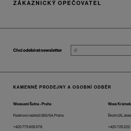
ZÁKAZNICKÝ OPEČOVATEL
Chci odebírat newsletter
KAMENNÉ PRODEJNY A OSOBNÍ ODBĚR
Wooxusní Šatna - Praha
Woox Krámek 
Rašínovo nábřeží 385/54, Praha
Školní 25, Jes
+420 775 855 578
+420 725 222 