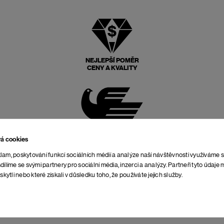
NEJLEPŠÍ POMĚR
CENY A KVALITY
POŠTOVNÉ ZPĚT
ZDARMA
vá cookies
lam, poskytování funkcí sociálních médií a analýze naší návštěvnosti využíváme 
dílíme se svými partnery pro sociální média, inzerci a analýzy. Partneři tyto údaj
skytli nebo které získali v důsledku toho, že používáte jejich služby.
NEOMEZENÁ DOBA NA
VRÁCENÍ