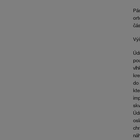
Pás
ort
čás
Výš
Údr
pou
vlh
kr
do 
kte
imp
skv
Údr
osl
chr
náh