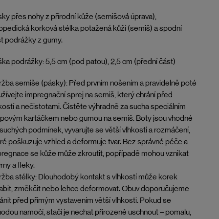
ky přes nohy z přírodní kůže (semišová úprava),
opedická korková stélka potažená kůží (semiš) a spodní
t podrážky z gumy.
ka podrážky: 5,5 cm (pod patou), 2,5 cm (přední část)
žba semiše (pásky): Před prvním nošením a pravidelně poté
žívejte impregnační sprej na semiš, který chrání před
kostí a nečistotami. Čistěte výhradně za sucha speciálním
epovým kartáčkem nebo gumou na semiš. Boty jsou vhodné
suchých podmínek, vyvarujte se větší vlhkosti a rozmáčení,
ré poškuzuje vzhled a deformuje tvar. Bez správné péče a
regnace se kůže může zkroutit, popřípadě mohou vznikat
rny a fleky.
žba stélky: Dlouhodobý kontakt s vlhkostí může korek
abit, změkčit nebo lehce deformovat. Obuv doporučujeme
ánit před přímým vystavením větší vlhkosti. Pokud se
odou namočí, stačí je nechat přirozeně uschnout – pomalu,