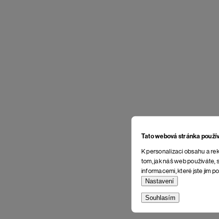
Tato webová stránka použí
K personalizaci obsahu a rek
tom, jak náš web používáte, s
informacemi, které jste jim po
Nastavení
Souhlasím