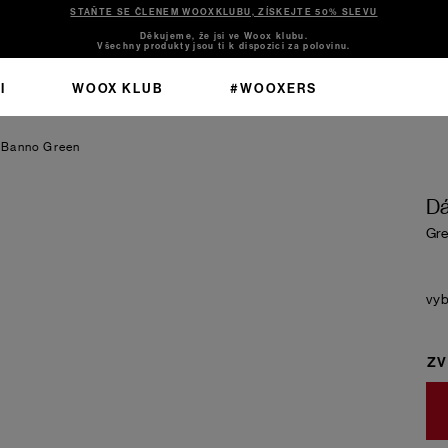
STAŇTE SE ČLENEM WOOXKLUBU, ZÍSKEJTE 50% SLEVU
Děkujeme, že jsi ve Woox klubu.
Všechny produkty jsou ti k dispozici za polovinu.
I
WOOX KLUB
#WOOXERS
 Banno
Green
Dá
Gre
ZV