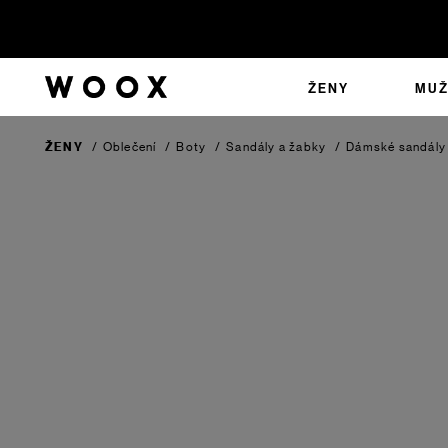
ŽENY
MUŽ
ŽENY
/
Oblečení
/
Boty
/
Sandály a žabky
/
Dámské sandály