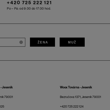
+420 725 222 121
Po – Pá: od 9.00 do 17.00 hod.
ŽENA
MUŽ
i
- Jeseník
Woox Továrna - Jeseník
eník 79001
Bezručova 1371, Jeseník 79001
125
+420 725 222 124