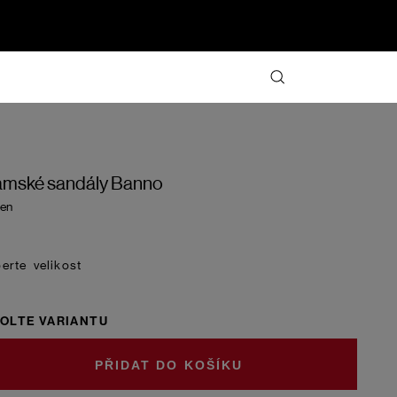
mské sandály Banno
en
velikost
OLTE VARIANTU
DO KOŠÍKU