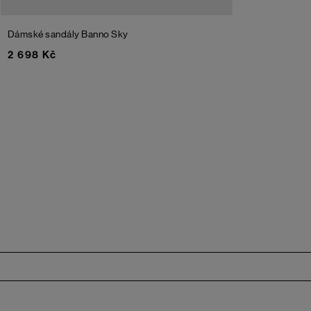
Dámské sandály Banno
Sky
2 698 Kč
Zápatí