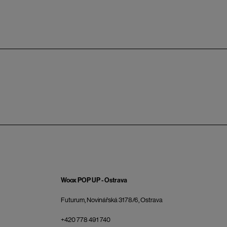
Woox POP UP - Ostrava
Futurum, Novinářská 3178/6, Ostrava
+420 778 491 740