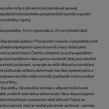
ky přes nohy z přírodní kůže (semišová úprava),
opedická korková stélka potažená kůží (semiš) a spodní
t podrážky z gumy.
ka podrážky: 5,5 cm (pod patou), 2,5 cm (přední část)
žba semiše (pásky): Před prvním nošením a pravidelně poté
žívejte impregnační sprej na semiš, který chrání před
kostí a nečistotami. Čistěte výhradně za sucha speciálním
epovým kartáčkem nebo gumou na semiš. Boty jsou vhodné
suchých podmínek, vyvarujte se větší vlhkosti a rozmáčení,
ré poškuzuje vzhled a deformuje tvar. Bez správné péče a
regnace se kůže může zkroutit, popřípadě mohou vznikat
rny a fleky.
žba stélky: Dlouhodobý kontakt s vlhkostí může korek
abit, změkčit nebo lehce deformovat. Obuv doporučujeme
ánit před přímým vystavením větší vlhkosti. Pokud se
odou namočí, stačí je nechat přirozeně uschnout – pomalu,