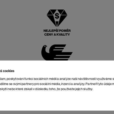
NEJLEPŠÍ POMĚR
CENY A KVALITY
POŠTOVNÉ ZPĚT
ZDARMA
vá cookies
lam, poskytování funkcí sociálních médií a analýze naší návštěvnosti využíváme 
dílíme se svými partnery pro sociální média, inzerci a analýzy. Partneři tyto údaj
skytli nebo které získali v důsledku toho, že používáte jejich služby.
NEOMEZENÁ DOBA NA
VRÁCENÍ