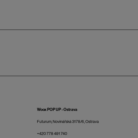
Woox POP UP - Ostrava
Futurum, Novinářská 3178/6, Ostrava
+420 778 491 740