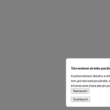
Tato webová stránka použí
K personalizaci obsahu a rek
tom, jak náš web používáte, s
informacemi, které jste jim po
Nastavení
Souhlasím