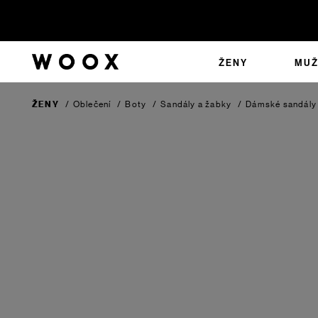
ŽENY
MUŽ
ŽENY
/
Oblečení
/
Boty
/
Sandály a žabky
/
Dámské sandály