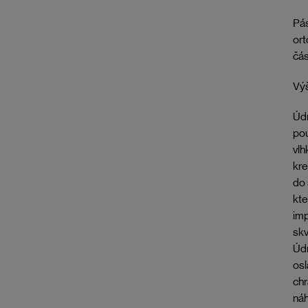
Pás
ort
čás
Výš
Údr
pou
vlh
kr
do 
kte
imp
skv
Údr
osl
chr
náh