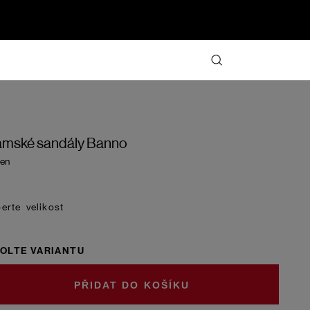
mské sandály Banno
en
velikost
OLTE VARIANTU
DO KOŠÍKU