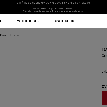
STAŇTE SE ČLENEM WOOXKLUBU, ZÍSKEJTE 50% SLEVU
Děkujeme, že jsi ve Woox klubu.
Všechny produkty jsou ti k dispozici za polovinu.
I
WOOX KLUB
#WOOXERS
 Banno
Green
Dá
Gre
ZV