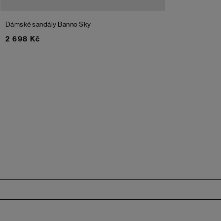
Dámské sandály Banno
Sky
2 698 Kč
Zápatí