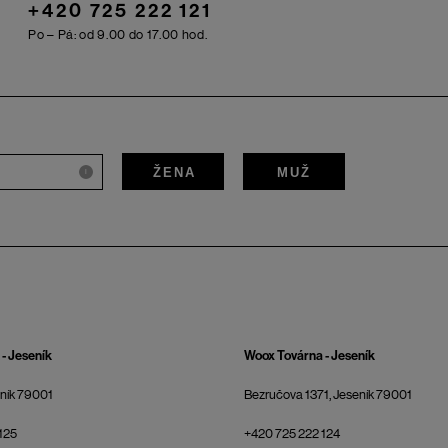
+420 725 222 121
Po – Pá: od 9.00 do 17.00 hod.
ŽENA
MUŽ
i
- Jeseník
Woox Továrna - Jeseník
eník 79001
Bezručova 1371, Jeseník 79001
125
+420 725 222 124