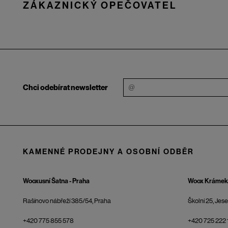
ZÁKAZNICKÝ OPEČOVATEL
Chci odebírat newsletter
KAMENNÉ PRODEJNY A OSOBNÍ ODBĚR
Wooxusní Šatna - Praha
Woox Krámek 
Rašínovo nábřeží 385/54, Praha
Školní 25, Jes
+420 775 855 578
+420 725 222 