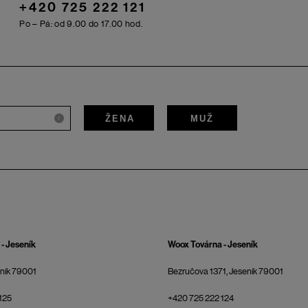
+420 725 222 121
Po – Pá: od 9.00 do 17.00 hod.
ŽENA
MUŽ
i
- Jeseník
Woox Továrna - Jeseník
eník 79001
Bezručova 1371, Jeseník 79001
125
+420 725 222 124