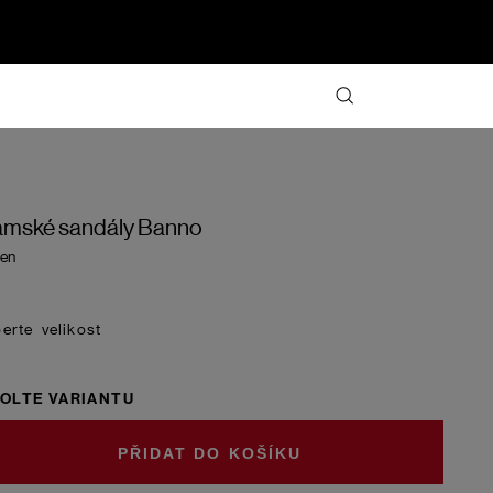
mské sandály Banno
en
velikost
OLTE VARIANTU
DO KOŠÍKU