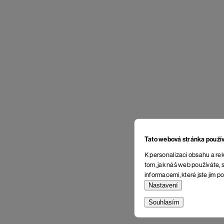
Tato webová stránka použí
K personalizaci obsahu a rek
tom, jak náš web používáte, s
informacemi, které jste jim po
Nastavení
Souhlasím