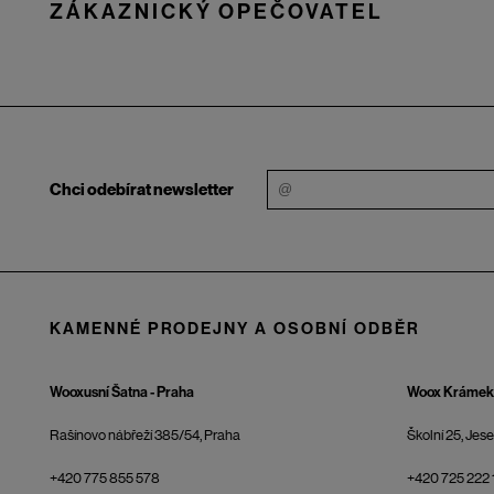
ZÁKAZNICKÝ OPEČOVATEL
Chci odebírat newsletter
KAMENNÉ PRODEJNY A OSOBNÍ ODBĚR
Wooxusní Šatna - Praha
Woox Krámek 
Rašínovo nábřeží 385/54, Praha
Školní 25, Jes
+420 775 855 578
+420 725 222 