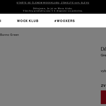
STAŇTE SE ČLENEM WOOXKLUBU, ZÍSKEJTE 50% SLEVU
Děkujeme, že jsi ve Woox klubu.
Všechny produkty jsou ti k dispozici za polovinu.
I
WOOX KLUB
#WOOXERS
 Banno
Green
Dá
Gre
ZV