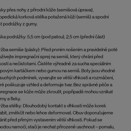
ky přes nohy z přírodní kůže (semišová úprava),
opedická korková stélka potažená kůží (semiš) a spodní
t podrážky z gumy.
ka podrážky: 5,5 cm (pod patou), 2,5 cm (přední část)
žba semiše (pásky): Před prvním nošením a pravidelně poté
žívejte impregnační sprej na semiš, který chrání před
kostí a nečistotami. Čistěte výhradně za sucha speciálním
epovým kartáčkem nebo gumou na semiš. Boty jsou vhodné
suchých podmínek, vyvarujte se větší vlhkosti a rozmáčení,
ré poškuzuje vzhled a deformuje tvar. Bez správné péče a
regnace se kůže může zkroutit, popřípadě mohou vznikat
rny a fleky.
žba stélky: Dlouhodobý kontakt s vlhkostí může korek
abit, změkčit nebo lehce deformovat. Obuv doporučujeme
ánit před přímým vystavením větší vlhkosti. Pokud se
odou namočí, stačí je nechat přirozeně uschnout – pomalu,