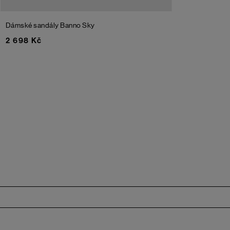
Dámské sandály Banno
Sky
2 698 Kč
Zápatí