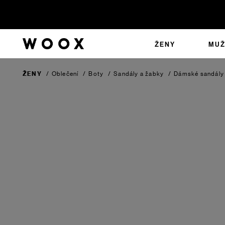
ŽENY
MUŽ
ŽENY
/
Oblečení
/
Boty
/
Sandály a žabky
/
Dámské sandály