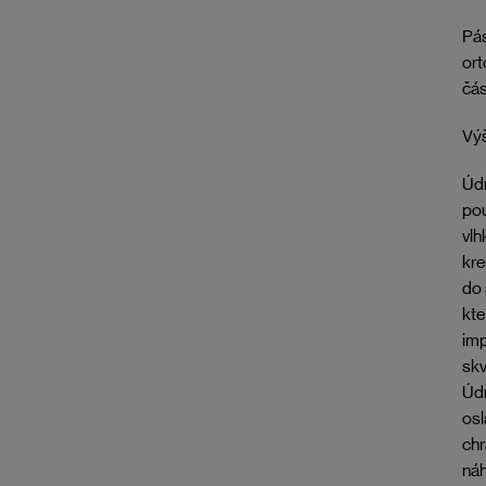
Pás
ort
čás
Výš
Údr
pou
vlh
kr
do 
kte
imp
skv
Údr
osl
chr
náh