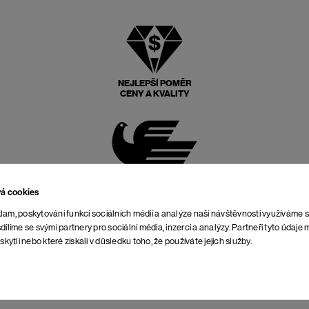
NEJLEPŠÍ POMĚR
CENY A KVALITY
POŠTOVNÉ ZPĚT
ZDARMA
vá cookies
lam, poskytování funkcí sociálních médií a analýze naší návštěvnosti využíváme 
dílíme se svými partnery pro sociální média, inzerci a analýzy. Partneři tyto údaj
skytli nebo které získali v důsledku toho, že používáte jejich služby.
NEOMEZENÁ DOBA NA
VRÁCENÍ