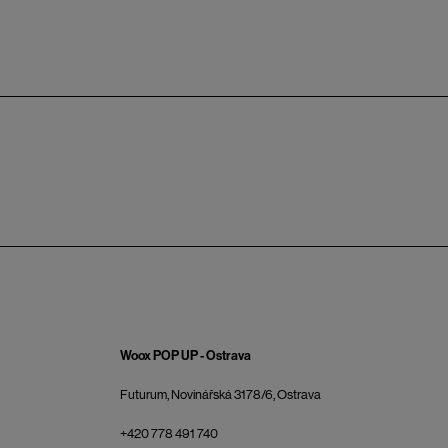
Woox POP UP - Ostrava
Futurum, Novinářská 3178/6, Ostrava
+420 778 491 740