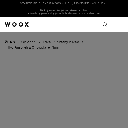
STAŇTE SE ČLENEM WOOXKLUBU, ZÍSKEJTE 50% SLEVU
Děkujeme, že jsi ve Woox klubu.
Všechny produkty jsou ti k dispozici za polovinu.
ŽENY
/
Oblečení
/
Trika
/
Krátký rukáv
/
Triko Amoreira
Chocolate Plum