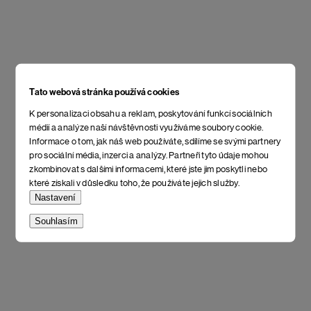
Tato webová stránka používá cookies
K personalizaci obsahu a reklam, poskytování funkcí sociálních
médií a analýze naší návštěvnosti využíváme soubory cookie.
Informace o tom, jak náš web používáte, sdílíme se svými partnery
pro sociální média, inzerci a analýzy. Partneři tyto údaje mohou
zkombinovat s dalšími informacemi, které jste jim poskytli nebo
které získali v důsledku toho, že používáte jejich služby.
Nastavení
Souhlasím