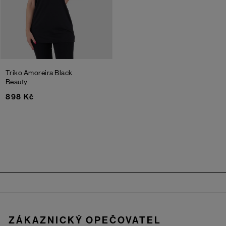
Triko Amoreira
Black
Beauty
898 Kč
Zápatí
ZÁKAZNICKÝ OPEČOVATEL