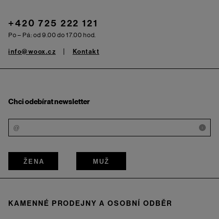
+420 725 222 121
Po – Pá: od 9.00 do 17.00 hod.
info@woox.cz
Kontakt
Chci odebírat newsletter
i
ŽENA
MUŽ
KAMENNÉ PRODEJNY A OSOBNÍ ODBĚR