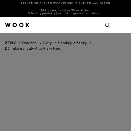
STAŇTE SE ČLENEM WOOXKLUBU, ZÍSKEJTE 50% SLEVU
Děkujeme, že jsi ve Woox klubu.
Všechny produkty jsou ti k dispozici za polovinu.
ŽENY
/
Oblečení
/
Boty
/
Sandály a žabky
/
Dámské sandály Alta
Fiery Red