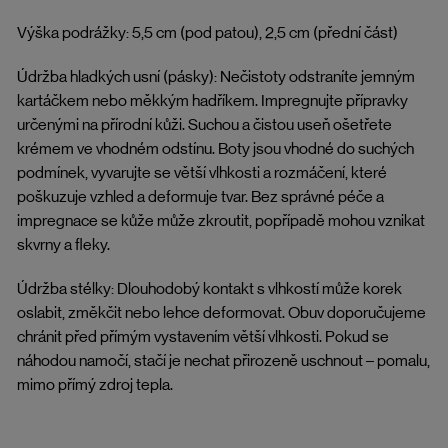
Výška podrážky: 5,5 cm (pod patou), 2,5 cm (přední část)
Údržba hladkých usní (pásky): Nečistoty odstraníte jemným
kartáčkem nebo měkkým hadříkem. Impregnujte přípravky
určenými na přírodní kůži. Suchou a čistou useň ošetřete
krémem ve vhodném odstínu. Boty jsou vhodné do suchých
podmínek, vyvarujte se větší vlhkosti a rozmáčení, které
poškuzuje vzhled a deformuje tvar. Bez správné péče a
impregnace se kůže může zkroutit, popřípadě mohou vznikat
skvrny a fleky.
Údržba stélky: Dlouhodobý kontakt s vlhkostí může korek
oslabit, změkčit nebo lehce deformovat. Obuv doporučujeme
chránit před přímým vystavením větší vlhkosti. Pokud se
náhodou namočí, stačí je nechat přirozeně uschnout – pomalu,
mimo přímý zdroj tepla.