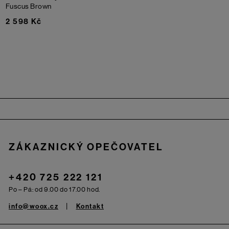
Fuscus
Brown
2 598 Kč
Zápatí
ZÁKAZNICKÝ OPEČOVATEL
+420 725 222 121
Po – Pá: od 9.00 do 17.00 hod.
info@woox.cz
Kontakt