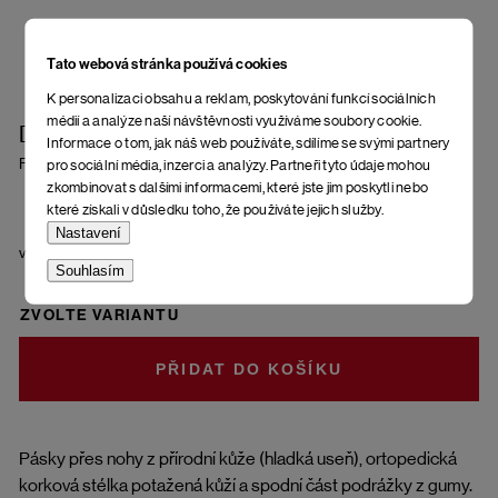
Tato webová stránka používá cookies
K personalizaci obsahu a reklam, poskytování funkcí sociálních
médií a analýze naší návštěvnosti využíváme soubory cookie.
Dámské sandály Alta
Informace o tom, jak náš web používáte, sdílíme se svými partnery
Fiery Red
pro sociální média, inzerci a analýzy. Partneři tyto údaje mohou
zkombinovat s dalšími informacemi, které jste jim poskytli nebo
které získali v důsledku toho, že používáte jejich služby.
Nastavení
velikost
Souhlasím
ZVOLTE VARIANTU
DO KOŠÍKU
Pásky přes nohy z přírodní kůže (hladká useň), ortopedická
korková stélka potažená kůží a spodní část podrážky z gumy.