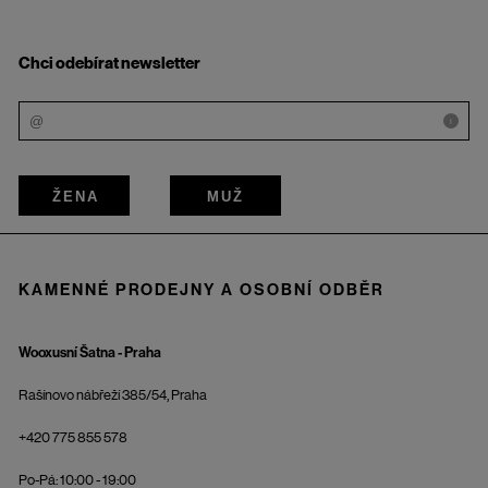
Chci odebírat newsletter
i
ŽENA
MUŽ
KAMENNÉ PRODEJNY A OSOBNÍ ODBĚR
Wooxusní Šatna - Praha
Rašínovo nábřeží 385/54, Praha
+420 775 855 578
Po-Pá: 10:00 - 19:00