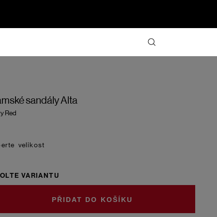
mské sandály Alta
ry Red
velikost
OLTE VARIANTU
DO KOŠÍKU