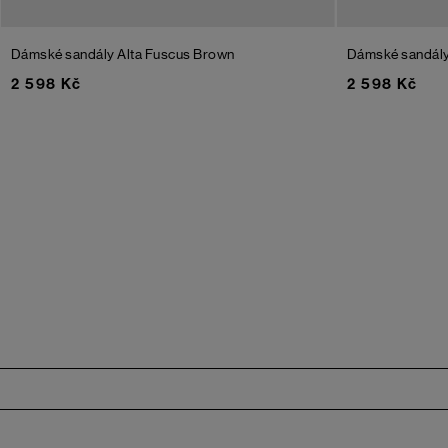
Dámské sandály Alta Fuscus
Brown
Dámské sandály
2 598 Kč
2 598 Kč
Zápatí