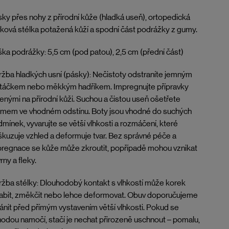
ky přes nohy z přírodní kůže (hladká useň), ortopedická
ková stélka potažená kůží a spodní část podrážky z gumy.
ka podrážky: 5,5 cm (pod patou), 2,5 cm (přední část)
žba hladkých usní (pásky): Nečistoty odstraníte jemným
rtáčkem nebo měkkým hadříkem. Impregnujte přípravky
enými na přírodní kůži. Suchou a čistou useň ošetřete
émem ve vhodném odstínu. Boty jsou vhodné do suchých
mínek, vyvarujte se větší vlhkosti a rozmáčení, které
kuzuje vzhled a deformuje tvar. Bez správné péče a
regnace se kůže může zkroutit, popřípadě mohou vznikat
rny a fleky.
žba stélky: Dlouhodobý kontakt s vlhkostí může korek
abit, změkčit nebo lehce deformovat. Obuv doporučujeme
ánit před přímým vystavením větší vlhkosti. Pokud se
odou namočí, stačí je nechat přirozeně uschnout – pomalu,