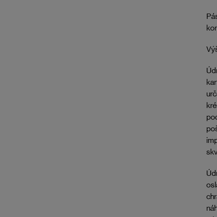
Pás
kor
Výš
Údr
ka
urč
kr
pod
poš
imp
skv
Údr
osl
chr
náh