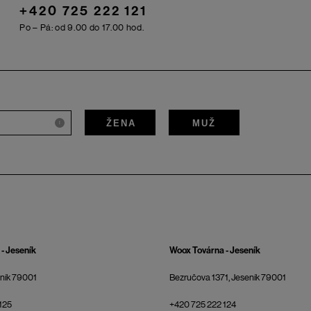
+420 725 222 121
Po – Pá: od 9.00 do 17.00 hod.
ŽENA
MUŽ
i
- Jeseník
Woox Továrna - Jeseník
eník 79001
Bezručova 1371, Jeseník 79001
125
+420 725 222 124