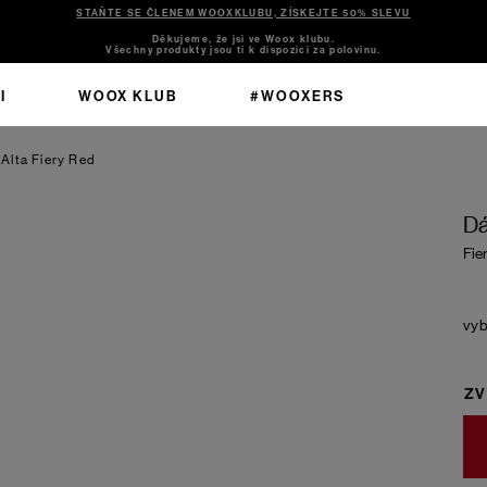
STAŇTE SE ČLENEM WOOXKLUBU, ZÍSKEJTE 50% SLEVU
Děkujeme, že jsi ve Woox klubu.
Všechny produkty jsou ti k dispozici za polovinu.
I
WOOX KLUB
#WOOXERS
 Alta
Fiery Red
Dá
Fie
ZV