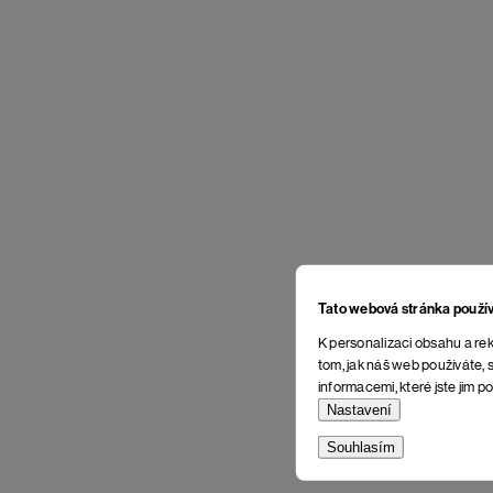
Tato webová stránka použí
K personalizaci obsahu a rek
tom, jak náš web používáte, s
informacemi, které jste jim po
Nastavení
Souhlasím