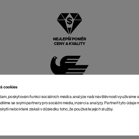
NEJLEPŠÍ POMĚR
CENY A KVALITY
POŠTOVNÉ ZPĚT
ZDARMA
vá cookies
lam, poskytování funkcí sociálních médií a analýze naší návštěvnosti využíváme 
dílíme se svými partnery pro sociální média, inzerci a analýzy. Partneři tyto údaj
skytli nebo které získali v důsledku toho, že používáte jejich služby.
NEOMEZENÁ DOBA NA
VRÁCENÍ