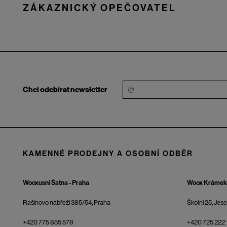
ZÁKAZNICKÝ OPEČOVATEL
Chci odebírat newsletter
KAMENNÉ PRODEJNY A OSOBNÍ ODBĚR
Wooxusní Šatna - Praha
Woox Krámek 
Rašínovo nábřeží 385/54, Praha
Školní 25, Jes
+420 775 855 578
+420 725 222 