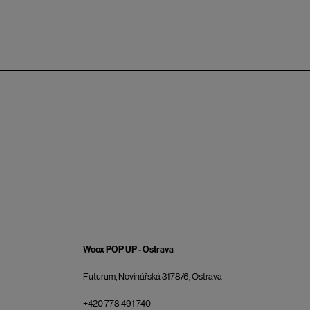
Woox POP UP - Ostrava
Futurum, Novinářská 3178/6, Ostrava
+420 778 491 740