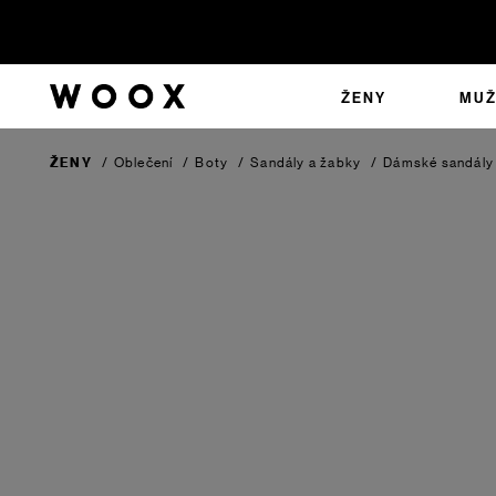
ŽENY
MUŽ
ŽENY
/
Oblečení
/
Boty
/
Sandály a žabky
/
Dámské sandály