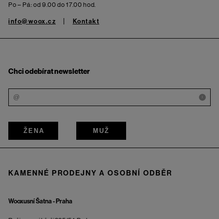
Po – Pá: od 9.00 do 17.00 hod.
info@woox.cz
Kontakt
Chci odebírat newsletter
i
ŽENA
MUŽ
KAMENNÉ PRODEJNY A OSOBNÍ ODBĚR
Wooxusní Šatna - Praha