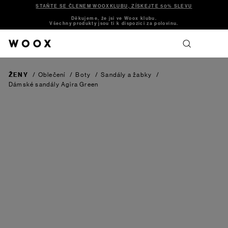
STAŇTE SE ČLENEM WOOXKLUBU, ZÍSKEJTE 50% SLEVU
Děkujeme, že jsi ve Woox klubu.
Všechny produkty jsou ti k dispozici za polovinu.
ŽENY
/
Oblečení
/
Boty
/
Sandály a žabky
/
Dámské sandály Agira
Green