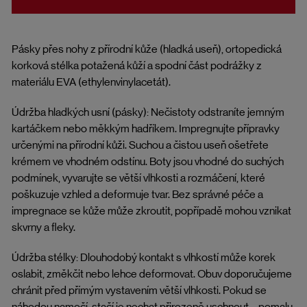
Pásky přes nohy z přírodní kůže (hladká useň), ortopedická
korková stélka potažená kůží a spodní část podrážky z
materiálu EVA (ethylenvinylacetát).
Údržba hladkých usní (pásky): Nečistoty odstraníte jemným
kartáčkem nebo měkkým hadříkem. Impregnujte přípravky
určenými na přírodní kůži. Suchou a čistou useň ošetřete
krémem ve vhodném odstínu. Boty jsou vhodné do suchých
podmínek, vyvarujte se větší vlhkosti a rozmáčení, které
poškuzuje vzhled a deformuje tvar. Bez správné péče a
impregnace se kůže může zkroutit, popřípadě mohou vznikat
skvrny a fleky.
Údržba stélky: Dlouhodobý kontakt s vlhkostí může korek
oslabit, změkčit nebo lehce deformovat. Obuv doporučujeme
chránit před přímým vystavením větší vlhkosti. Pokud se
náhodou namočí, stačí je nechat přirozeně uschnout – pomalu,