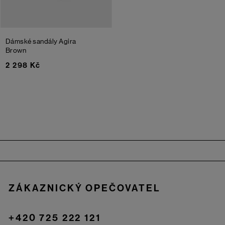
Dámské sandály Agira
Brown
2 298 Kč
Zápatí
ZÁKAZNICKÝ OPEČOVATEL
+420 725 222 121