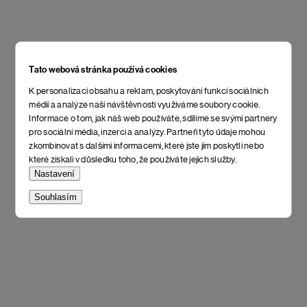
Tato webová stránka používá cookies
K personalizaci obsahu a reklam, poskytování funkcí sociálních
médií a analýze naší návštěvnosti využíváme soubory cookie.
Informace o tom, jak náš web používáte, sdílíme se svými partnery
pro sociální média, inzerci a analýzy. Partneři tyto údaje mohou
zkombinovat s dalšími informacemi, které jste jim poskytli nebo
které získali v důsledku toho, že používáte jejich služby.
Nastavení
Souhlasím