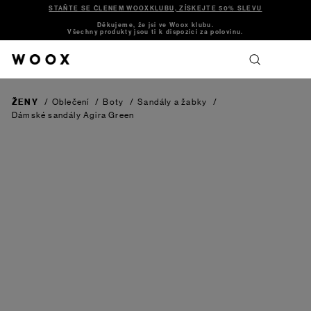
STAŇTE SE ČLENEM WOOXKLUBU, ZÍSKEJTE 50% SLEVU
Děkujeme, že jsi ve Woox klubu.
Všechny produkty jsou ti k dispozici za polovinu.
ŽENY
/
Oblečení
/
Boty
/
Sandály a žabky
/
Dámské sandály Agira
Green