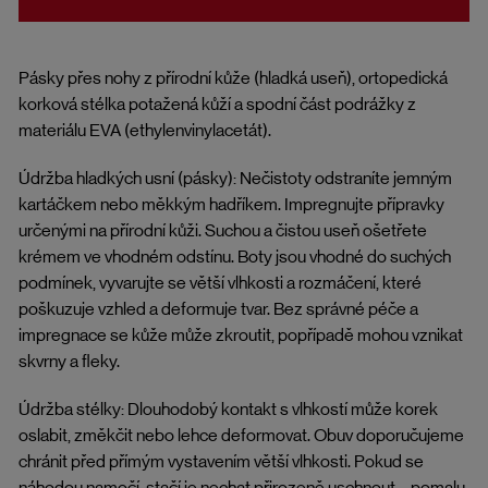
Pásky přes nohy z přírodní kůže (hladká useň), ortopedická
korková stélka potažená kůží a spodní část podrážky z
materiálu EVA (ethylenvinylacetát).
Údržba hladkých usní (pásky): Nečistoty odstraníte jemným
kartáčkem nebo měkkým hadříkem. Impregnujte přípravky
určenými na přírodní kůži. Suchou a čistou useň ošetřete
krémem ve vhodném odstínu. Boty jsou vhodné do suchých
podmínek, vyvarujte se větší vlhkosti a rozmáčení, které
poškuzuje vzhled a deformuje tvar. Bez správné péče a
impregnace se kůže může zkroutit, popřípadě mohou vznikat
skvrny a fleky.
Údržba stélky: Dlouhodobý kontakt s vlhkostí může korek
oslabit, změkčit nebo lehce deformovat. Obuv doporučujeme
chránit před přímým vystavením větší vlhkosti. Pokud se
náhodou namočí, stačí je nechat přirozeně uschnout – pomalu,