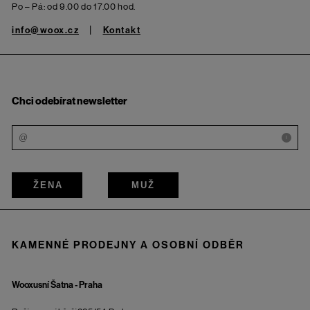
Po – Pá: od 9.00 do 17.00 hod.
info@woox.cz
Kontakt
Chci odebírat newsletter
i
ŽENA
MUŽ
KAMENNÉ PRODEJNY A OSOBNÍ ODBĚR
Wooxusní Šatna - Praha