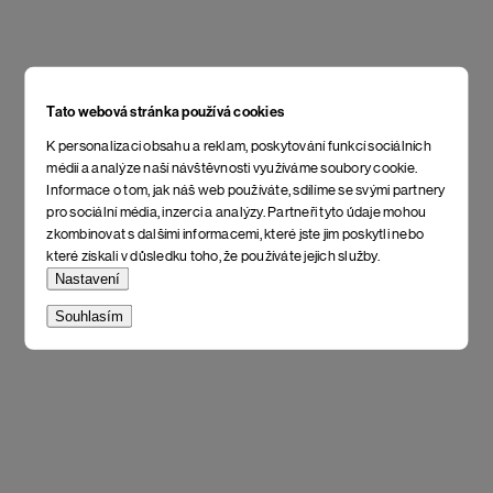
Tato webová stránka používá cookies
K personalizaci obsahu a reklam, poskytování funkcí sociálních
médií a analýze naší návštěvnosti využíváme soubory cookie.
Informace o tom, jak náš web používáte, sdílíme se svými partnery
pro sociální média, inzerci a analýzy. Partneři tyto údaje mohou
zkombinovat s dalšími informacemi, které jste jim poskytli nebo
které získali v důsledku toho, že používáte jejich služby.
Nastavení
Souhlasím