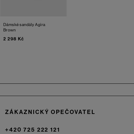
Dámské sandály Agira
Brown
2 298 Kč
Zápatí
ZÁKAZNICKÝ OPEČOVATEL
+420 725 222 121