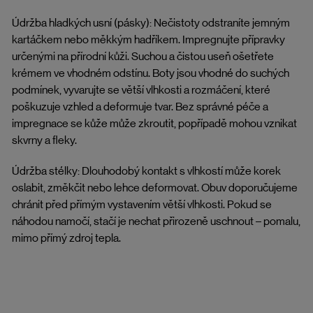
Údržba hladkých usní (pásky): Nečistoty odstraníte jemným
kartáčkem nebo měkkým hadříkem. Impregnujte přípravky
určenými na přírodní kůži. Suchou a čistou useň ošetřete
krémem ve vhodném odstínu. Boty jsou vhodné do suchých
podmínek, vyvarujte se větší vlhkosti a rozmáčení, které
poškuzuje vzhled a deformuje tvar. Bez správné péče a
impregnace se kůže může zkroutit, popřípadě mohou vznikat
skvrny a fleky.
Údržba stélky: Dlouhodobý kontakt s vlhkostí může korek
oslabit, změkčit nebo lehce deformovat. Obuv doporučujeme
chránit před přímým vystavením větší vlhkosti. Pokud se
náhodou namočí, stačí je nechat přirozeně uschnout – pomalu,
mimo přímý zdroj tepla.