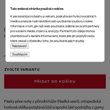
Tato webová stránka používá cookies
K personalizaci obsahu a reklam, poskytování funkcí sociálních
médií a analýze naší návštěvnosti využíváme soubory cookie.
Informace o tom, jak náš web používáte, sdílíme se svými partnery
Dámské sandály Aesta Fuscus
pro sociální média, inzerci a analýzy. Partneři tyto údaje mohou
zkombinovat s dalšími informacemi, které jste jim poskytli nebo
Brown
které získali v důsledku toho, že používáte jejich služby.
Nastavení
Souhlasím
velikost
ZVOLTE VARIANTU
DO KOŠÍKU
Pásky přes nohy z přírodní kůže (hladká useň), ortopedická
korková stélka potažená kůží a spodní část podrážky z gumy.