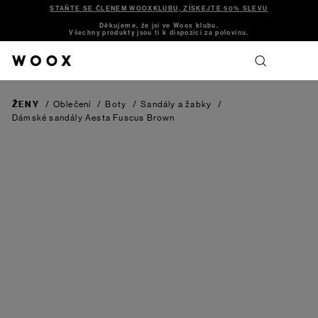
STAŇTE SE ČLENEM WOOXKLUBU, ZÍSKEJTE 50% SLEVU
Děkujeme, že jsi ve Woox klubu.
Všechny produkty jsou ti k dispozici za polovinu.
ŽENY
/
Oblečení
/
Boty
/
Sandály a žabky
/
Dámské sandály Aesta Fuscus
Brown