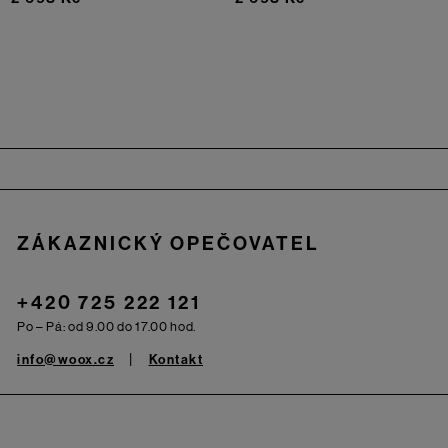
Zápatí
ZÁKAZNICKÝ OPEČOVATEL
+420 725 222 121
Po – Pá: od 9.00 do 17.00 hod.
info@woox.cz
Kontakt