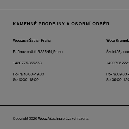
KAMENNÉ PRODEJNY A OSOBNÍ ODBĚR
Wooxusní Šatna - Praha
Woox Krámek 
Rašínovo nábřeží 385/54, Praha
Školní 25, Jes
+420 775 855 578
+420 725 222 
Po-Pá: 10:00 - 19:00
Po-Pá: 09:00 -
So: 10:00 - 18:00
So: 09:00 - 12
Copyright 2026
Woox
. Všechna práva vyhrazena.