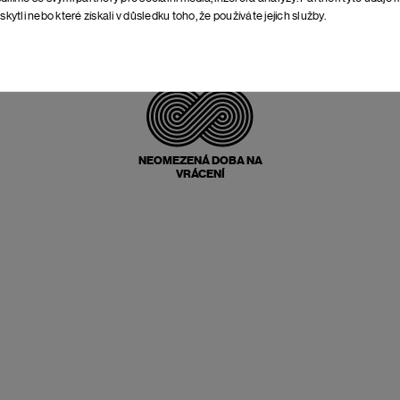
skytli nebo které získali v důsledku toho, že používáte jejich služby.
POŠTOVNÉ ZPĚT
ZDARMA
NEOMEZENÁ DOBA NA
VRÁCENÍ