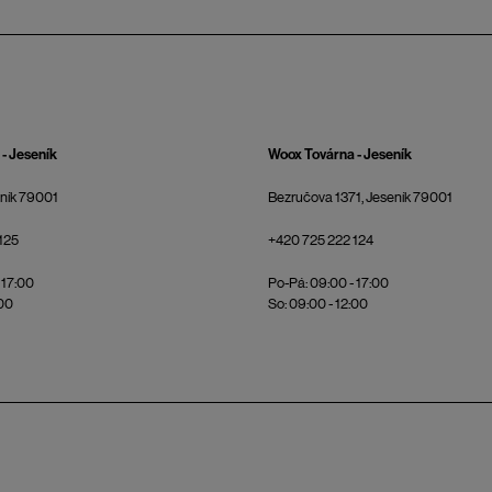
- Jeseník
Woox Továrna - Jeseník
eník 79001
Bezručova 1371, Jeseník 79001
125
+420 725 222 124
 17:00
Po-Pá: 09:00 - 17:00
:00
So: 09:00 - 12:00