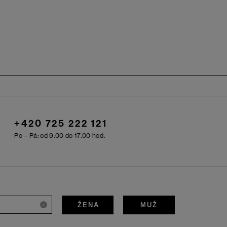
+420 725 222 121
Po – Pá: od 9.00 do 17.00 hod.
ŽENA
MUŽ
i