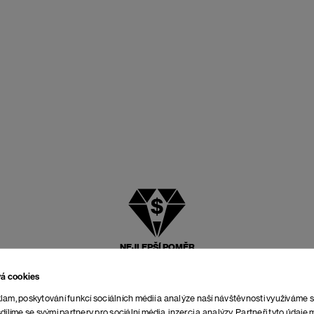
NEJLEPŠÍ POMĚR
CENY A KVALITY
vá cookies
lam, poskytování funkcí sociálních médií a analýze naší návštěvnosti využíváme 
dílíme se svými partnery pro sociální média, inzerci a analýzy. Partneři tyto údaj