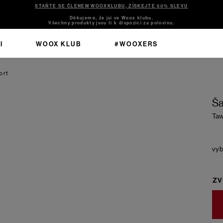
STAŇTE SE ČLENEM WOOXKLUBU, ZÍSKEJTE 50% SLEVU
Děkujeme, že jsi ve Woox klubu.
Všechny produkty jsou ti k dispozici za polovinu.
I
WOOX KLUB
#WOOXERS
ort
Ša
Taw
ZV