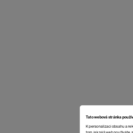
Tato webová stránka použí
K personalizaci obsahu a rek
tom, jak náš web používáte, s