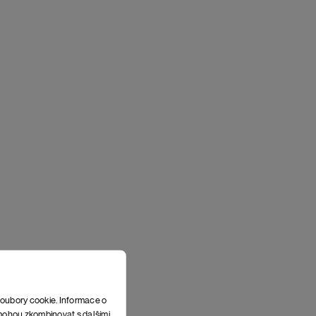
soubory cookie. Informace o
e mohou zkombinovat s dalšími