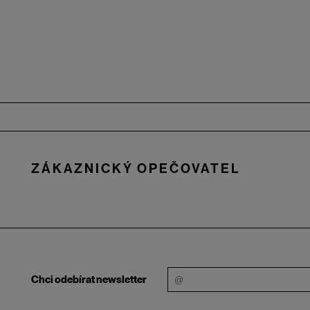
Zápatí
ZÁKAZNICKÝ OPEČOVATEL
Chci odebírat newsletter