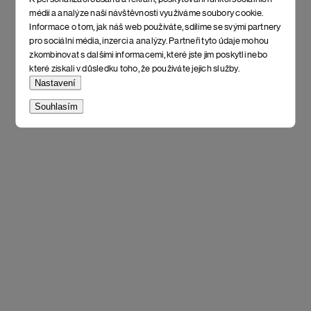
médií a analýze naší návštěvnosti využíváme soubory cookie.
Informace o tom, jak náš web používáte, sdílíme se svými partnery
pro sociální média, inzerci a analýzy. Partneři tyto údaje mohou
zkombinovat s dalšími informacemi, které jste jim poskytli nebo
které získali v důsledku toho, že používáte jejich služby.
Nastavení
Souhlasím