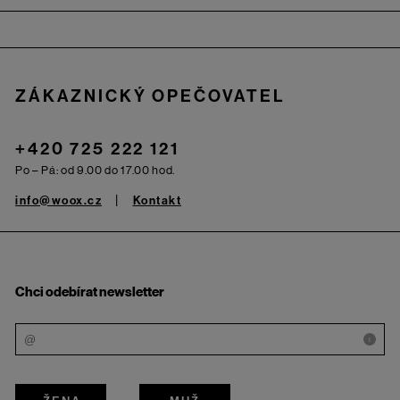
Zápatí
ZÁKAZNICKÝ OPEČOVATEL
+420 725 222 121
Po – Pá: od 9.00 do 17.00 hod.
info@woox.cz
Kontakt
Chci odebírat newsletter
i