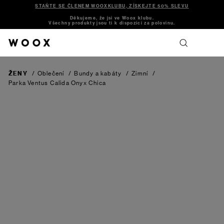
STAŇTE SE ČLENEM WOOXKLUBU, ZÍSKEJTE 50% SLEVU
Děkujeme, že jsi ve Woox klubu.
Všechny produkty jsou ti k dispozici za polovinu.
ŽENY
/
Oblečení
/
Bundy a kabáty
/
Zimní
/
Parka Ventus Calida Onyx Chica