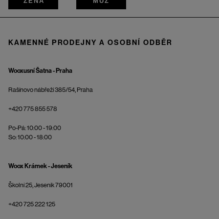
ŽENA
MUŽ
KAMENNÉ PRODEJNY A OSOBNÍ ODBĚR
Wooxusní Šatna - Praha
Rašínovo nábřeží 385/54, Praha
+420 775 855 578
Po-Pá: 10:00 - 19:00
So: 10:00 - 18:00
Woox Krámek - Jeseník
Školní 25, Jeseník 79001
+420 725 222 125