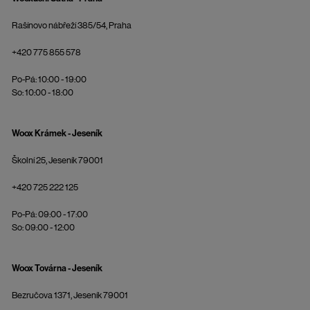
Rašínovo nábřeží 385/54, Praha
+420 775 855 578
Po-Pá: 10:00 - 19:00
So: 10:00 - 18:00
Woox Krámek - Jeseník
Školní 25, Jeseník 79001
+420 725 222 125
Po-Pá: 09:00 - 17:00
So: 09:00 - 12:00
Woox Továrna - Jeseník
Bezručova 1371, Jeseník 79001