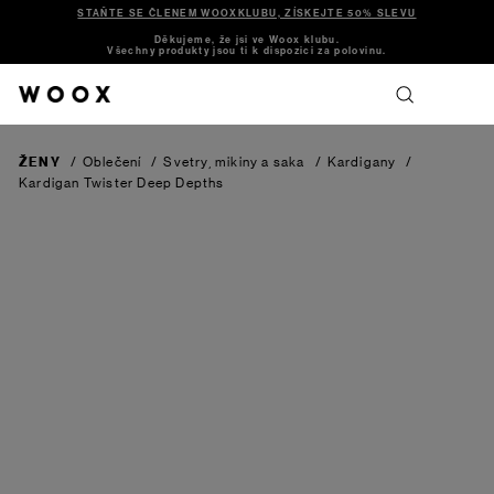
STAŇTE SE ČLENEM WOOXKLUBU, ZÍSKEJTE 50% SLEVU
Děkujeme, že jsi ve Woox klubu.
Všechny produkty jsou ti k dispozici za polovinu.
ŽENY
/
Oblečení
/
Svetry, mikiny a saka
/
Kardigany
/
Kardigan Twister
Deep Depths