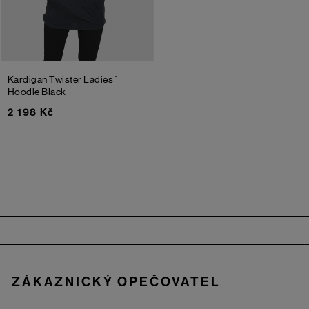
Kardigan Twister Ladies´
Hoodie
Black
2 198 Kč
Zápatí
ZÁKAZNICKÝ OPEČOVATEL