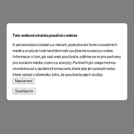
Tato webová stránka používá cookies
K personalizaci obsahu a reklam, poskytování funkcí sociálních
médií a analýze naší návštěvnosti využíváme soubory cookie.
Informace o tom, jak náš web používáte, sdílíme se svými partnery
pro sociální média, inzerci a analýzy. Partneři tyto údaje mohou
zkombinovat s dalšími informacemi, které jste jim poskytli nebo
které získali v důsledku toho, že používáte jejich služby.
Nastavení
Souhlasím