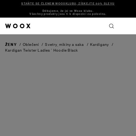
STAŇTE SE ČLENEM WOOXKLUBU, ZÍSKEJTE 50% SLEVU
Děkujeme, že jsi ve Woox klubu.
Všechny produkty jsou ti k dispozici za polovinu.
ŽENY
/
Oblečení
/
Svetry, mikiny a saka
/
Kardigany
/
Kardigan Twister Ladies´ Hoodie
Black