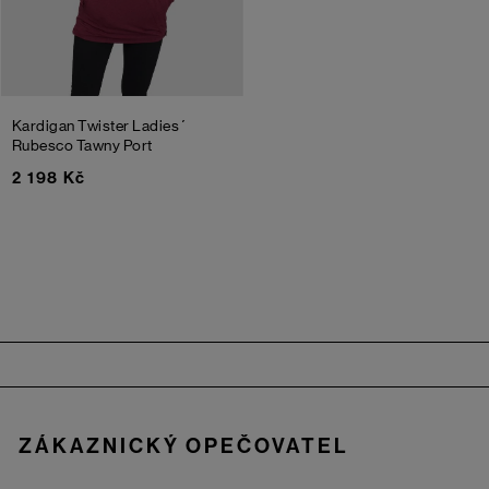
Kardigan Twister Ladies´
Rubesco
Tawny Port
2 198 Kč
Zápatí
ZÁKAZNICKÝ OPEČOVATEL