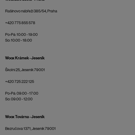
Rašínovo nábřeží 385/54, Praha
+420 775 855 578
Po-Pá: 10:00 - 19:00
So: 10:00 - 18:00
Woox Krámek - Jeseník
Školní 25, Jeseník 79001
+420 725 222 125
Po-Pá: 09:00 - 17:00
So: 09:00 - 12:00
Woox Továrna - Jeseník
Bezručova 1371, Jeseník 79001