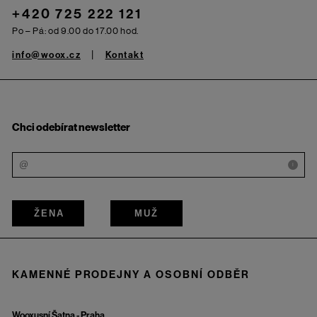
+420 725 222 121
Po – Pá: od 9.00 do 17.00 hod.
info@woox.cz
Kontakt
Chci odebírat newsletter
i
ŽENA
MUŽ
KAMENNÉ PRODEJNY A OSOBNÍ ODBĚR
Wooxusní Šatna - Praha