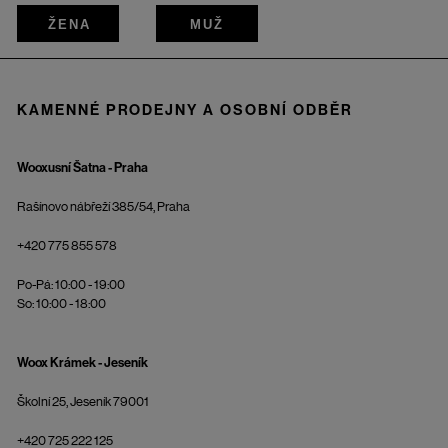
ŽENA
MUŽ
KAMENNÉ PRODEJNY A OSOBNÍ ODBĚR
Wooxusní Šatna - Praha
Rašínovo nábřeží 385/54, Praha
+420 775 855 578
Po-Pá: 10:00 - 19:00
So: 10:00 - 18:00
Woox Krámek - Jeseník
Školní 25, Jeseník 79001
+420 725 222 125