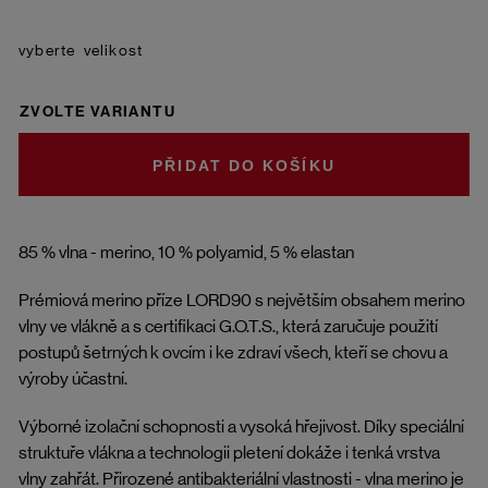
velikost
ZVOLTE VARIANTU
DO KOŠÍKU
85 % vlna - merino, 10 % polyamid, 5 % elastan
Prémiová merino příze LORD90 s největším obsahem merino
vlny ve vlákně a s certifikaci G.O.T.S., která zaručuje použití
postupů šetrných k ovcím i ke zdraví všech, kteří se chovu a
výroby účastní.
Výborné izolační schopnosti a vysoká hřejivost. Díky speciální
struktuře vlákna a technologii pletení dokáže i tenká vrstva
vlny zahřát. Přirozené antibakteriální vlastnosti - vlna merino je