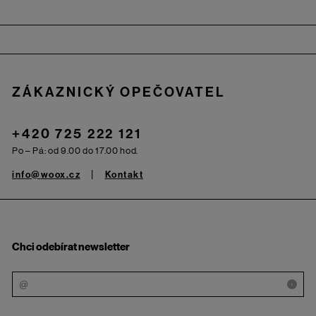
Zápatí
ZÁKAZNICKÝ OPEČOVATEL
+420 725 222 121
Po – Pá: od 9.00 do 17.00 hod.
info@woox.cz
Kontakt
Chci odebírat newsletter
i