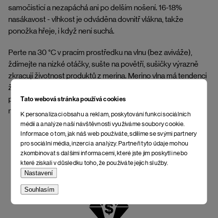
samočisticí a nezapáchá ani po delším nošení. 16-18%
nasákavost - vlhkost je odváděna dovnitř vlákna, takže
ponožka hřeje, i když není suchá.
Perte na 30 °C v pracím prostředku na vlnu (bez aviváže),
ždímejte na nízké otáčky, sušte na povětří, sušičky výrazně
zkracují životnost produktů z merina. Merino vlna má tendenci
žmolkovat. Nebuďte z toho smutní, na funkci to nemá
pražádný vliv. Připravte se na to, že jiné ponožky už nikdy
Tato webová stránka používá cookies
nebudete chtít.
K personalizaci obsahu a reklam, poskytování funkcí sociálních
médií a analýze naší návštěvnosti využíváme soubory cookie.
Informace o tom, jak náš web používáte, sdílíme se svými partnery
pro sociální média, inzerci a analýzy. Partneři tyto údaje mohou
zkombinovat s dalšími informacemi, které jste jim poskytli nebo
které získali v důsledku toho, že používáte jejich služby.
Nastavení
Souhlasím