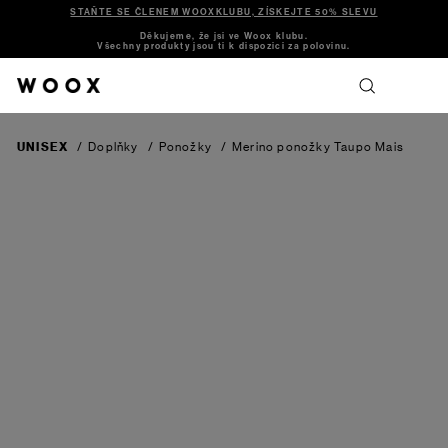
STAŇTE SE ČLENEM WOOXKLUBU, ZÍSKEJTE 50% SLEVU
Děkujeme, že jsi ve Woox klubu.
Všechny produkty jsou ti k dispozici za polovinu.
UNISEX
/
Doplňky
/
Ponožky
/
Merino ponožky Taupo
Mais