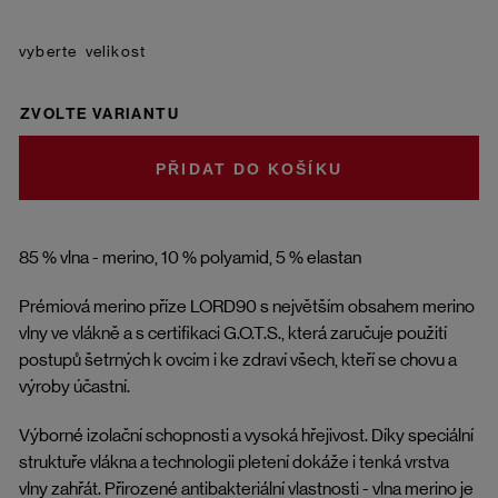
velikost
ZVOLTE VARIANTU
DO KOŠÍKU
85 % vlna - merino, 10 % polyamid, 5 % elastan
Prémiová merino příze LORD90 s největším obsahem merino
vlny ve vlákně a s certifikaci G.O.T.S., která zaručuje použití
postupů šetrných k ovcím i ke zdraví všech, kteří se chovu a
výroby účastní.
Výborné izolační schopnosti a vysoká hřejivost. Díky speciální
struktuře vlákna a technologii pletení dokáže i tenká vrstva
vlny zahřát. Přirozené antibakteriální vlastnosti - vlna merino je