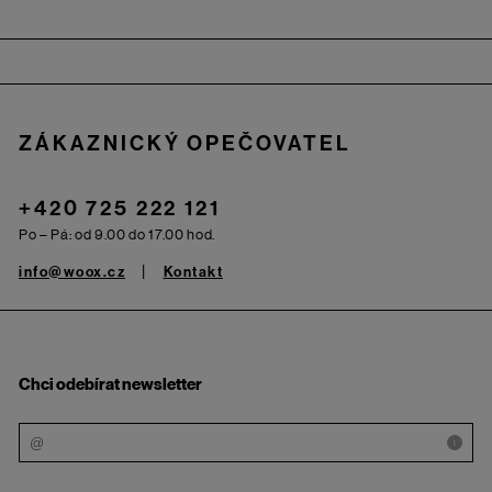
Zápatí
ZÁKAZNICKÝ OPEČOVATEL
+420 725 222 121
Po – Pá: od 9.00 do 17.00 hod.
info@woox.cz
Kontakt
Chci odebírat newsletter
i