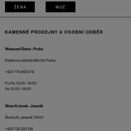
ŽENA
MUŽ
KAMENNÉ PRODEJNY A OSOBNÍ ODBĚR
Wooxusní Šatna - Praha
Rašínovo nábřeží 385/54, Praha
+420 775 855 578
Po-Pá: 10:00 - 19:00
So: 10:00 - 18:00
Woox Krámek - Jeseník
Školní 25, Jeseník 79001
+420 725 222 125