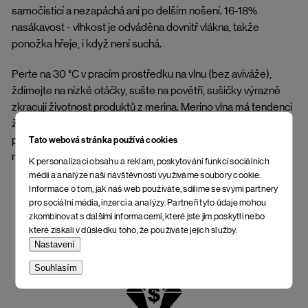
samočisticí a nezapáchá ani po delším nošení. 16-18%
nasákavost - vlhkost je odváděna dovnitř vlákna, takže
ponožka hřeje, i když není suchá.
Perte na 30 °C v pracím prostředku na vlnu (bez aviváže),
ždímejte na nízké otáčky, sušte na povětří, sušičky výrazně
zkracují životnost produktů z merina. Merino vlna má tendenci
žmolkovat. Nebuďte z toho smutní, na funkci to nemá
pražádný vliv. Připravte se na to, že jiné ponožky už nikdy
Tato webová stránka používá cookies
nebudete chtít.
K personalizaci obsahu a reklam, poskytování funkcí sociálních
médií a analýze naší návštěvnosti využíváme soubory cookie.
Informace o tom, jak náš web používáte, sdílíme se svými partnery
pro sociální média, inzerci a analýzy. Partneři tyto údaje mohou
zkombinovat s dalšími informacemi, které jste jim poskytli nebo
které získali v důsledku toho, že používáte jejich služby.
Nastavení
Souhlasím