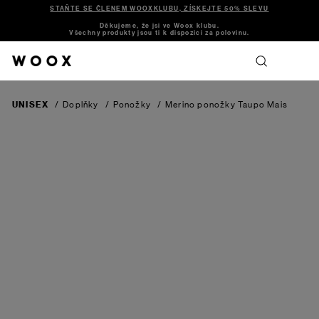
STAŇTE SE ČLENEM WOOXKLUBU, ZÍSKEJTE 50% SLEVU
Děkujeme, že jsi ve Woox klubu.
Všechny produkty jsou ti k dispozici za polovinu.
UNISEX
/
Doplňky
/
Ponožky
/
Merino ponožky Taupo
Mais