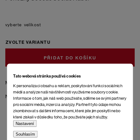
velikost
ZVOLTE VARIANTU
DO KOŠÍKU
Tato webová stránka používá cookies
Materiál: 85 % bavlna - česaná, 10 % polyamid, 5 % elastan
K personalizaci obsahu a reklam, poskytování funkcí sociálních
médií a analýze naší návštěvnosti využíváme soubory cookie.
Návrh a výroba kompletně Evropského původu.
Informace o tom, jak náš web používáte, sdílíme se svými partnery
pro sociální média, inzerci a analýzy. Partneři tyto údaje mohou
zkombinovat s dalšími informacemi, které jste jim poskytli nebo
které získali v důsledku toho, že používáte jejich služby.
Nastavení
Souhlasím