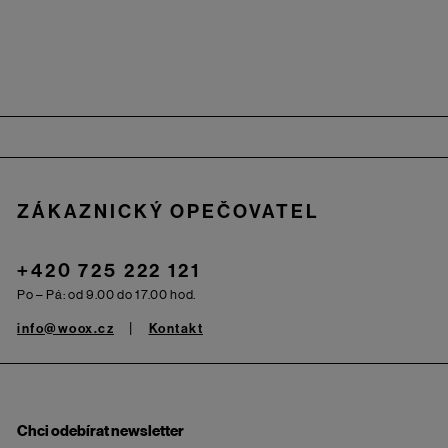
Zápatí
ZÁKAZNICKÝ OPEČOVATEL
+420 725 222 121
Po – Pá: od 9.00 do 17.00 hod.
info@woox.cz
Kontakt
Chci odebírat newsletter