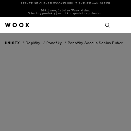
STAŇTE SE ČLENEM WOOXKLUBU, ZÍSKEJTE 50% SLEVU
Děkujeme, že jsi ve Woox klubu.
Všechny produkty jsou ti k dispozici za polovinu.
UNISEX
/
Doplňky
/
Ponožky
/
Ponožky Soccus Socius Ruber