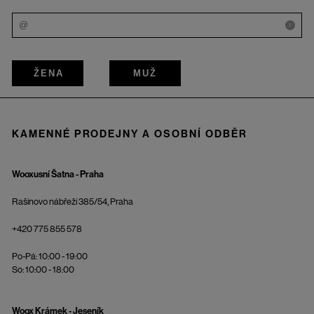
i
ŽENA
MUŽ
KAMENNÉ PRODEJNY A OSOBNÍ ODBĚR
Wooxusní Šatna - Praha
Rašínovo nábřeží 385/54, Praha
+420 775 855 578
Po-Pá: 10:00 - 19:00
So: 10:00 - 18:00
Woox Krámek - Jeseník