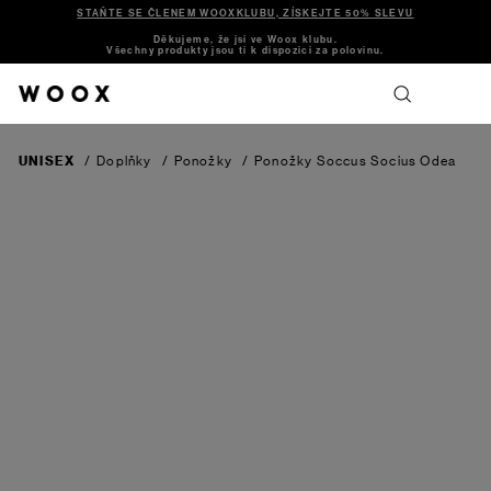
STAŇTE SE ČLENEM WOOXKLUBU, ZÍSKEJTE 50% SLEVU
Děkujeme, že jsi ve Woox klubu.
Všechny produkty jsou ti k dispozici za polovinu.
UNISEX
/
Doplňky
/
Ponožky
/
Ponožky Soccus Socius Odea