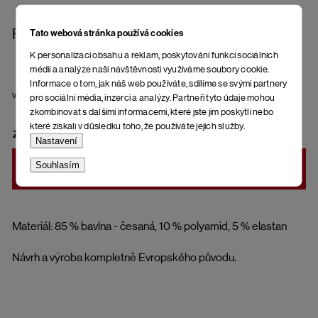
Ponožky Soccus Socius Odea
Tato webová stránka používá cookies
K personalizaci obsahu a reklam, poskytování funkcí sociálních
médií a analýze naší návštěvnosti využíváme soubory cookie.
Informace o tom, jak náš web používáte, sdílíme se svými partnery
velikost
pro sociální média, inzerci a analýzy. Partneři tyto údaje mohou
zkombinovat s dalšími informacemi, které jste jim poskytli nebo
které získali v důsledku toho, že používáte jejich služby.
ZVOLTE VARIANTU
Nastavení
Souhlasím
DO KOŠÍKU
Materiál: 85 % bavlna - česaná, 10 % polyamid, 5 % elastan
Návrh a výroba kompletně Evropského původu.