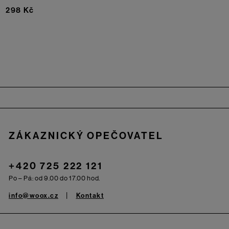
298 Kč
Zápatí
ZÁKAZNICKÝ OPEČOVATEL
+420 725 222 121
Po – Pá: od 9.00 do 17.00 hod.
info@woox.cz
Kontakt