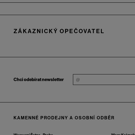
Zápatí
ZÁKAZNICKÝ OPEČOVATEL
Chci odebírat newsletter
KAMENNÉ PRODEJNY A OSOBNÍ ODBĚR