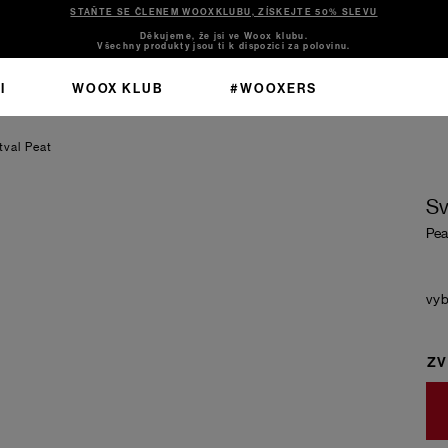
STAŇTE SE ČLENEM WOOXKLUBU, ZÍSKEJTE 50% SLEVU
Děkujeme, že jsi ve Woox klubu.
Všechny produkty jsou ti k dispozici za polovinu.
I
WOOX KLUB
#WOOXERS
tval
Peat
Sv
Pea
ZV