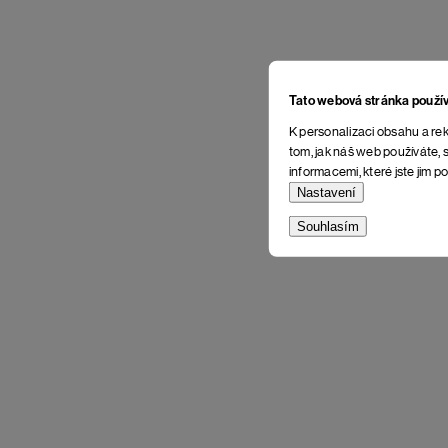
Tato webová stránka použí
K personalizaci obsahu a rek
tom, jak náš web používáte, s
informacemi, které jste jim po
Nastavení
Souhlasím