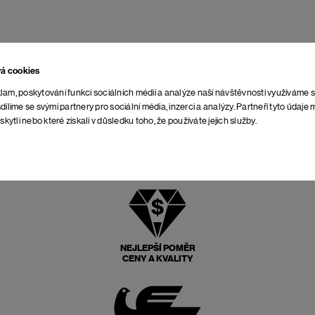
vá cookies
lam, poskytování funkcí sociálních médií a analýze naší návštěvnosti využíváme 
dílíme se svými partnery pro sociální média, inzerci a analýzy. Partneři tyto údaj
skytli nebo které získali v důsledku toho, že používáte jejich služby.
NEJLEPŠÍ POMĚR
CENY A KVALITY