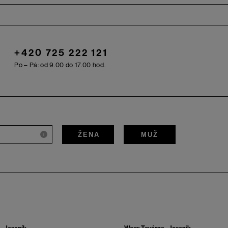
+420 725 222 121
Po – Pá: od 9.00 do 17.00 hod.
ŽENA
MUŽ
i