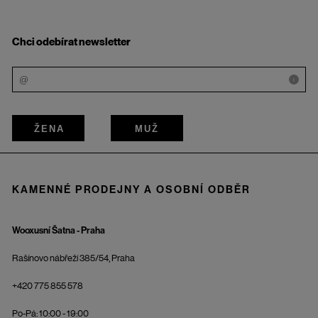
Chci odebírat newsletter
i
ŽENA
MUŽ
KAMENNÉ PRODEJNY A OSOBNÍ ODBĚR
Wooxusní Šatna - Praha
Rašínovo nábřeží 385/54, Praha
+420 775 855 578
Po-Pá: 10:00 - 19:00