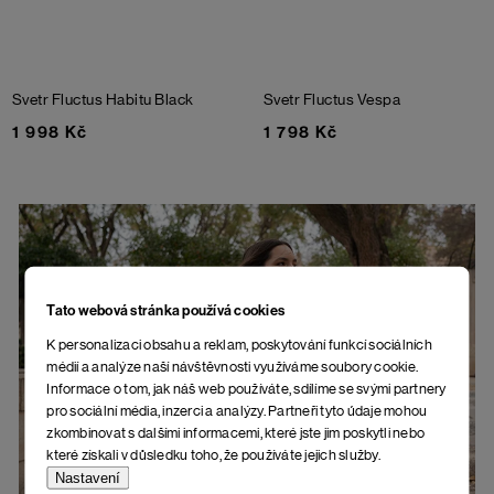
Svetr Fluctus Habitu
Black
Svetr Fluctus Vespa
1 998 Kč
1 798 Kč
Tato webová stránka používá cookies
K personalizaci obsahu a reklam, poskytování funkcí sociálních
Svetry z přírodních materiálů jsou
médií a analýze naší návštěvnosti využíváme soubory cookie.
Informace o tom, jak náš web používáte, sdílíme se svými partnery
vzácnost.
pro sociální média, inzerci a analýzy. Partneři tyto údaje mohou
Tady ne.
zkombinovat s dalšími informacemi, které jste jim poskytli nebo
které získali v důsledku toho, že používáte jejich služby.
Nastavení