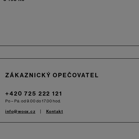
Zápatí
ZÁKAZNICKÝ OPEČOVATEL
+420 725 222 121
Po – Pá: od 9.00 do 17.00 hod.
info@woox.cz
Kontakt