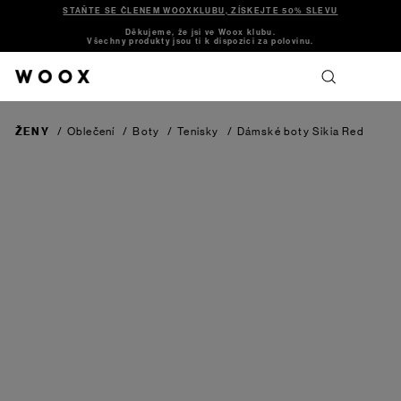
STAŇTE SE ČLENEM WOOXKLUBU, ZÍSKEJTE 50% SLEVU
Děkujeme, že jsi ve Woox klubu.
Všechny produkty jsou ti k dispozici za polovinu.
ŽENY
/
Oblečení
/
Boty
/
Tenisky
/
Dámské boty Sikia
Red