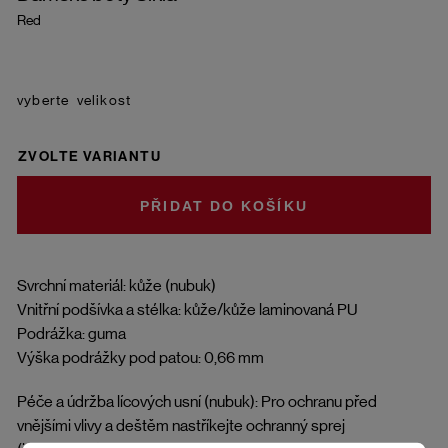
Red
velikost
ZVOLTE VARIANTU
DO KOŠÍKU
Svrchní materiál: kůže (nubuk)
Vnitřní podšívka a stélka: kůže/kůže laminovaná PU
Podrážka: guma
Výška podrážky pod patou: 0,66 mm
Péče a údržba lícových usní (nubuk): Pro ochranu před
vnějšími vlivy a deštěm nastříkejte ochranný sprej