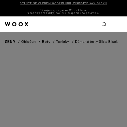
STAŇTE SE ČLENEM WOOXKLUBU, ZÍSKEJTE 50% SLEVU
Děkujeme, že jsi ve Woox klubu.
Všechny produkty jsou ti k dispozici za polovinu.
ŽENY
/
Oblečení
/
Boty
/
Tenisky
/
Dámské boty Sikia
Black