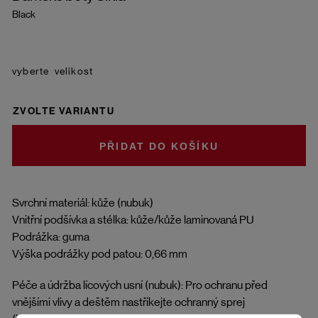
Black
velikost
ZVOLTE VARIANTU
DO KOŠÍKU
Svrchní materiál: kůže (nubuk)
Vnitřní podšívka a stélka: kůže/kůže laminovaná PU
Podrážka: guma
Výška podrážky pod patou: 0,66 mm
Péče a údržba lícových usní (nubuk): Pro ochranu před
vnějšími vlivy a deštěm nastříkejte ochranný sprej