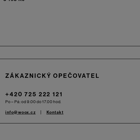
Zápatí
ZÁKAZNICKÝ OPEČOVATEL
+420 725 222 121
Po – Pá: od 9.00 do 17.00 hod.
info@woox.cz
Kontakt