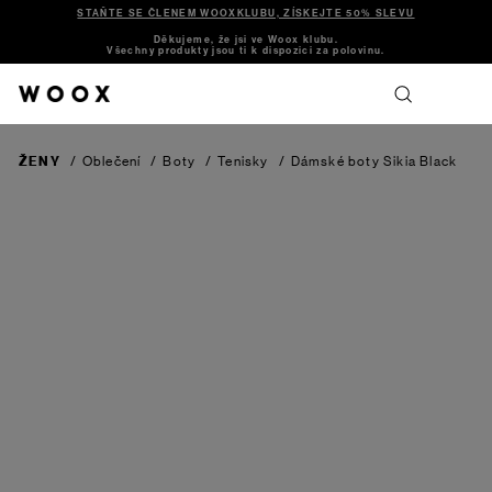
STAŇTE SE ČLENEM WOOXKLUBU, ZÍSKEJTE 50% SLEVU
Děkujeme, že jsi ve Woox klubu.
Všechny produkty jsou ti k dispozici za polovinu.
ŽENY
/
Oblečení
/
Boty
/
Tenisky
/
Dámské boty Sikia
Black