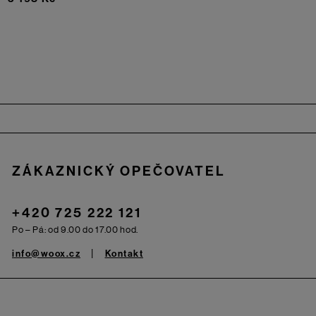
Zápatí
ZÁKAZNICKÝ OPEČOVATEL
+420 725 222 121
Po – Pá: od 9.00 do 17.00 hod.
info@woox.cz
Kontakt