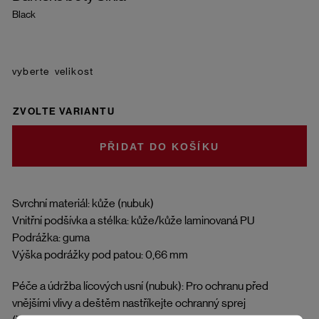
Black
velikost
ZVOLTE VARIANTU
DO KOŠÍKU
Svrchní materiál: kůže (nubuk)
Vnitřní podšívka a stélka: kůže/kůže laminovaná PU
Podrážka: guma
Výška podrážky pod patou: 0,66 mm
Péče a údržba lícových usní (nubuk): Pro ochranu před
vnějšími vlivy a deštěm nastříkejte ochranný sprej