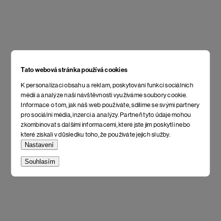
Tato webová stránka používá cookies
K personalizaci obsahu a reklam, poskytování funkcí sociálních
médií a analýze naší návštěvnosti využíváme soubory cookie.
Informace o tom, jak náš web používáte, sdílíme se svými partnery
pro sociální média, inzerci a analýzy. Partneři tyto údaje mohou
zkombinovat s dalšími informacemi, které jste jim poskytli nebo
které získali v důsledku toho, že používáte jejich služby.
Nastavení
Souhlasím