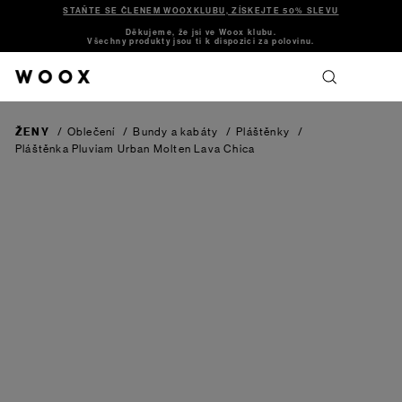
STAŇTE SE ČLENEM WOOXKLUBU, ZÍSKEJTE 50% SLEVU
Děkujeme, že jsi ve Woox klubu.
Všechny produkty jsou ti k dispozici za polovinu.
ŽENY
/
Oblečení
/
Bundy a kabáty
/
Pláštěnky
/
Pláštěnka Pluviam Urban Molten Lava Chica