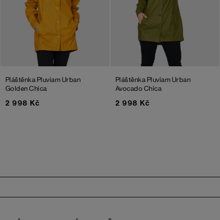
Pláštěnka Pluviam Urban
Pláštěnka Pluviam Urban
Golden Chica
Avocado Chica
2 998 Kč
2 998 Kč
Zápatí