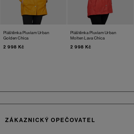
Pláštěnka Pluviam Urban
Pláštěnka Pluviam Urban
Golden Chica
Molten Lava Chica
2 998 Kč
2 998 Kč
Zápatí
ZÁKAZNICKÝ OPEČOVATEL