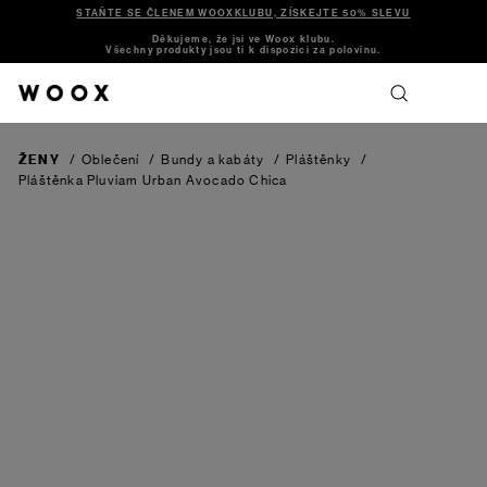
STAŇTE SE ČLENEM WOOXKLUBU, ZÍSKEJTE 50% SLEVU
Děkujeme, že jsi ve Woox klubu.
Všechny produkty jsou ti k dispozici za polovinu.
ŽENY
/
Oblečení
/
Bundy a kabáty
/
Pláštěnky
/
Pláštěnka Pluviam Urban Avocado Chica