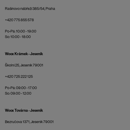
Rašínovo nábřeží 385/54, Praha
+420 775 855 578
Po-Pá: 10:00 - 19:00
So: 10:00 - 18:00
Woox Krámek - Jeseník
Školní 25, Jeseník 79001
+420 725 222 125
Po-Pá: 09:00 - 17:00
So: 09:00 - 12:00
Woox Továrna - Jeseník
Bezručova 1371, Jeseník 79001