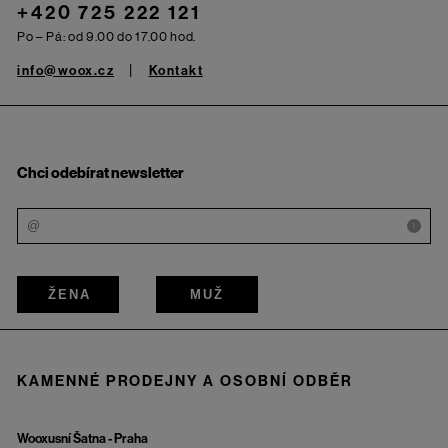
+420 725 222 121
Po – Pá: od 9.00 do 17.00 hod.
info@woox.cz
Kontakt
Chci odebírat newsletter
i
ŽENA
MUŽ
KAMENNÉ PRODEJNY A OSOBNÍ ODBĚR
Wooxusní Šatna - Praha