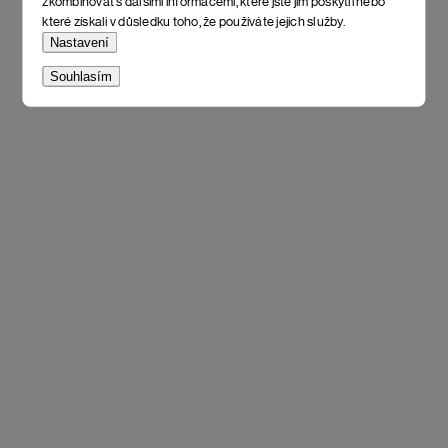
zkombinovat s dalšími informacemi, které jste jim poskytli nebo
které získali v důsledku toho, že používáte jejich služby.
Nastavení
Souhlasím