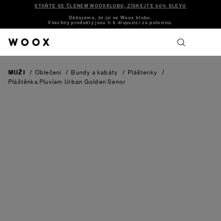
STAŇTE SE ČLENEM WOOXKLUBU, ZÍSKEJTE 50% SLEVU
Děkujeme, že jsi ve Woox klubu.
Všechny produkty jsou ti k dispozici za polovinu.
MUŽI
/
Oblečení
/
Bundy a kabáty
/
Pláštenky
/
Pláštěnka Pluviam Urban Golden Senor