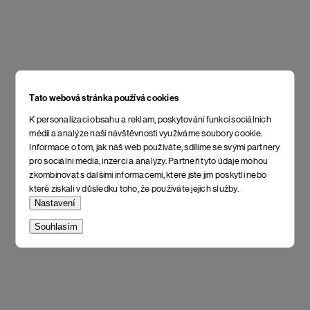
Tato webová stránka používá cookies
K personalizaci obsahu a reklam, poskytování funkcí sociálních
médií a analýze naší návštěvnosti využíváme soubory cookie.
Informace o tom, jak náš web používáte, sdílíme se svými partnery
pro sociální média, inzerci a analýzy. Partneři tyto údaje mohou
zkombinovat s dalšími informacemi, které jste jim poskytli nebo
které získali v důsledku toho, že používáte jejich služby.
Nastavení
Souhlasím