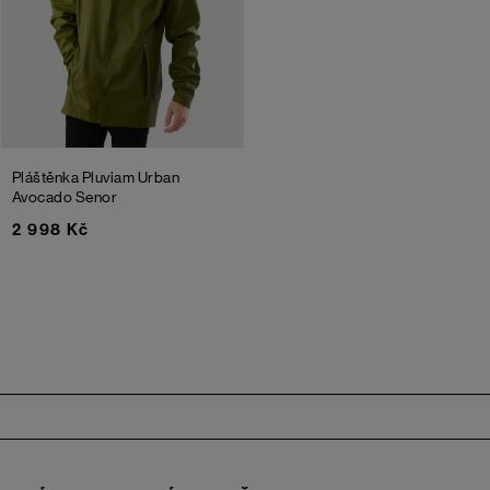
Pláštěnka Pluviam Urban
Avocado Senor
2 998 Kč
Zápatí