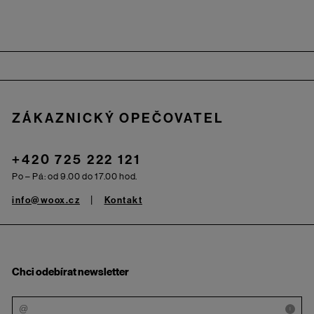
Zápatí
ZÁKAZNICKÝ OPEČOVATEL
+420 725 222 121
Po – Pá: od 9.00 do 17.00 hod.
info@woox.cz
Kontakt
Chci odebírat newsletter
i