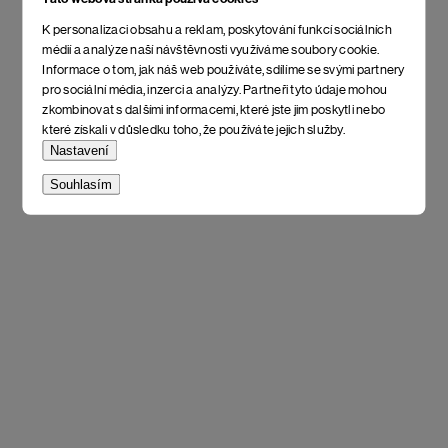
K personalizaci obsahu a reklam, poskytování funkcí sociálních
médií a analýze naší návštěvnosti využíváme soubory cookie.
Informace o tom, jak náš web používáte, sdílíme se svými partnery
pro sociální média, inzerci a analýzy. Partneři tyto údaje mohou
zkombinovat s dalšími informacemi, které jste jim poskytli nebo
které získali v důsledku toho, že používáte jejich služby.
Nastavení
Souhlasím