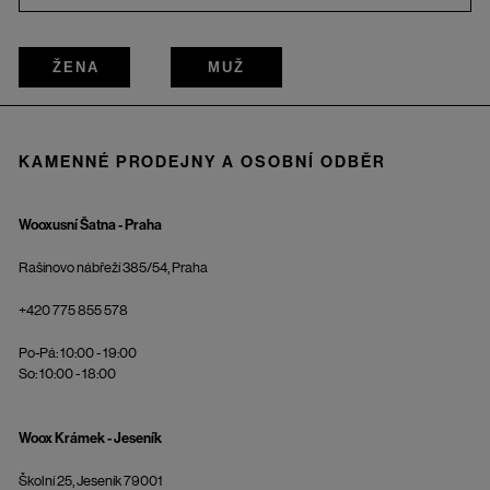
ŽENA
MUŽ
KAMENNÉ PRODEJNY A OSOBNÍ ODBĚR
Wooxusní Šatna - Praha
Rašínovo nábřeží 385/54, Praha
+420 775 855 578
Po-Pá: 10:00 - 19:00
So: 10:00 - 18:00
Woox Krámek - Jeseník
Školní 25, Jeseník 79001