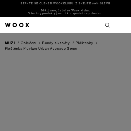
STAŇTE SE ČLENEM WOOXKLUBU, ZÍSKEJTE 50% SLEVU
Děkujeme, že jsi ve Woox klubu.
Všechny produkty jsou ti k dispozici za polovinu.
MUŽI
/
Oblečení
/
Bundy a kabáty
/
Pláštenky
/
Pláštěnka Pluviam Urban Avocado Senor