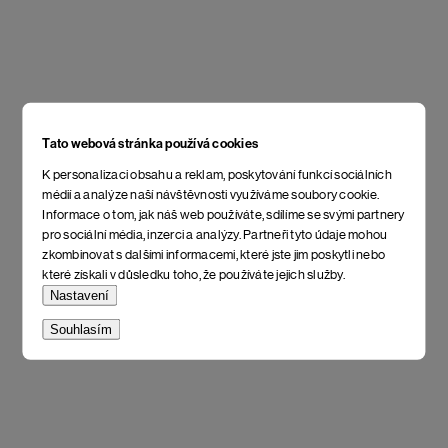
Tato webová stránka používá cookies
K personalizaci obsahu a reklam, poskytování funkcí sociálních
médií a analýze naší návštěvnosti využíváme soubory cookie.
Informace o tom, jak náš web používáte, sdílíme se svými partnery
pro sociální média, inzerci a analýzy. Partneři tyto údaje mohou
zkombinovat s dalšími informacemi, které jste jim poskytli nebo
které získali v důsledku toho, že používáte jejich služby.
Nastavení
Souhlasím