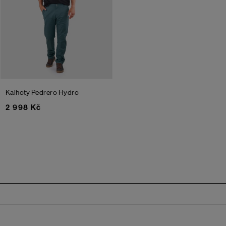
Kalhoty Pedrero
Hydro
2 998 Kč
Zápatí