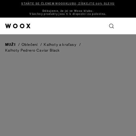
STAŇTE SE ČLENEM WOOXKLUBU, ZÍSKEJTE 50% SLEVU
Děkujeme, že jsi ve Woox klubu.
Všechny produkty jsou ti k dispozici za polovinu.
MUŽI
/
Oblečení
/
Kalhoty a kraťasy
/
Kalhoty Pedrero
Caviar Black