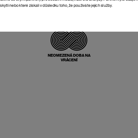
skytli nebo které získali v důsledku toho, že používáte jejich služby.
POŠTOVNÉ ZPĚT
ZDARMA
NEOMEZENÁ DOBA NA
VRÁCENÍ