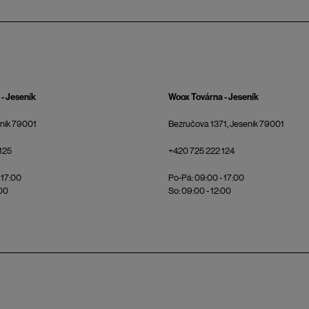
- Jeseník
Woox Továrna - Jeseník
eník 79001
Bezručova 1371, Jeseník 79001
125
+420 725 222 124
 17:00
Po-Pá: 09:00 - 17:00
:00
So: 09:00 - 12:00