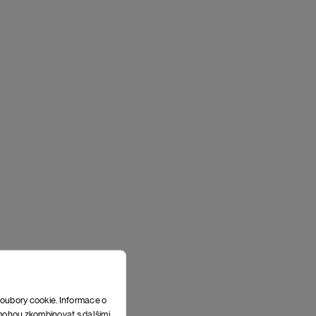
soubory cookie. Informace o
e mohou zkombinovat s dalšími