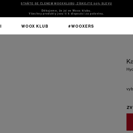
STAŇTE SE ČLENEM WOOXKLUBU, ZÍSKEJTE 50% SLEVU
Děkujeme, že jsi ve Woox klubu.
Všechny produkty jsou ti k dispozici za polovinu.
I
WOOX KLUB
#WOOXERS
Ka
Hy
ZV