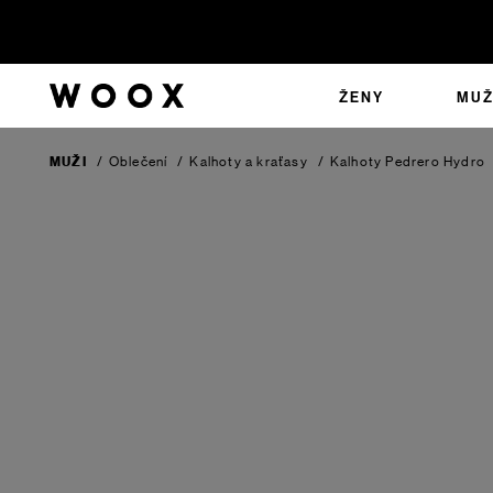
ŽENY
MUŽ
MUŽI
/
Oblečení
/
Kalhoty a kraťasy
/
Kalhoty Pedrero
Hydro