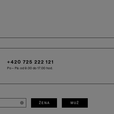
+420 725 222 121
Po – Pá: od 9.00 do 17.00 hod.
ŽENA
MUŽ
i