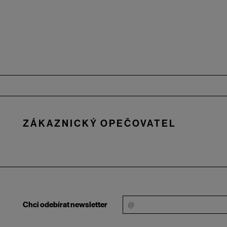
Zápatí
ZÁKAZNICKÝ OPEČOVATEL
Chci odebírat newsletter