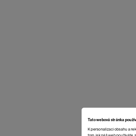
Tato webová stránka použí
K personalizaci obsahu a rek
tom, jak náš web používáte, s