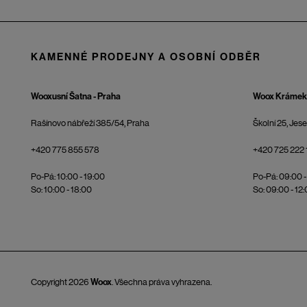
KAMENNÉ PRODEJNY A OSOBNÍ ODBĚR
Wooxusní Šatna - Praha
Woox Krámek 
Rašínovo nábřeží 385/54, Praha
Školní 25, Jes
+420 775 855 578
+420 725 222 
Po-Pá: 10:00 - 19:00
Po-Pá: 09:00 -
So: 10:00 - 18:00
So: 09:00 - 12
Copyright 2026
Woox
. Všechna práva vyhrazena.