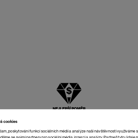
NEJLEPŠÍ POMĚR
CENY A KVALITY
vá cookies
lam, poskytování funkcí sociálních médií a analýze naší návštěvnosti využíváme 
dílíme se svými partnery pro sociální média, inzerci a analýzy. Partneři tyto údaj