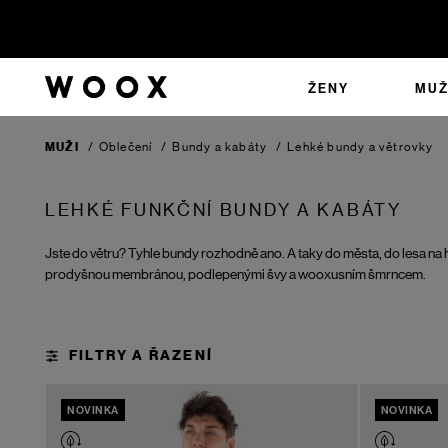
ŽENY
MUŽ
MUŽI
/
Oblečení
/
Bundy a kabáty
/
Lehké bundy a větrovky
LEHKÉ FUNKČNÍ BUNDY A KABÁTY
Jste do větru? Tyhle bundy rozhodně ano. A taky do města, do lesa na 
prodyšnou membránou, podlepenými švy a wooxusním šmrncem.
NOVINKA
NOVINKA