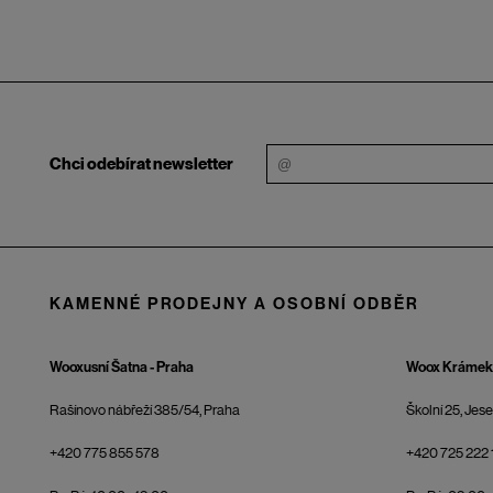
Chci odebírat newsletter
KAMENNÉ PRODEJNY A OSOBNÍ ODBĚR
Wooxusní Šatna - Praha
Woox Krámek 
Rašínovo nábřeží 385/54, Praha
Školní 25, Jes
+420 775 855 578
+420 725 222 