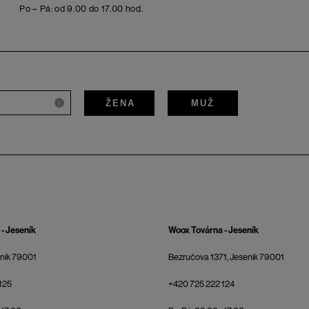
Po – Pá: od 9.00 do 17.00 hod.
ŽENA
MUŽ
i
- Jeseník
Woox Továrna - Jeseník
eník 79001
Bezručova 1371, Jeseník 79001
125
+420 725 222 124