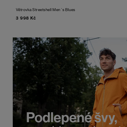
Větrovka Streetshell Men´s Blues
3 998 Kč
Podlepené švy,