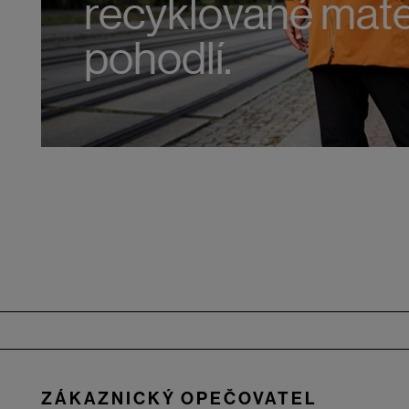
recyklované mater
pohodlí.
Zápatí
ZÁKAZNICKÝ OPEČOVATEL