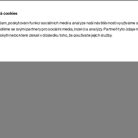
4 398 Kč
vá cookies
lam, poskytování funkcí sociálních médií a analýze naší návštěvnosti využíváme 
dílíme se svými partnery pro sociální média, inzerci a analýzy. Partneři tyto údaj
skytli nebo které získali v důsledku toho, že používáte jejich služby.