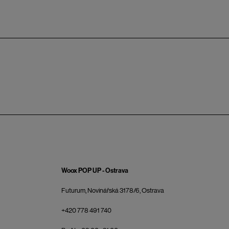
Woox POP UP - Ostrava
Futurum, Novinářská 3178/6, Ostrava
+420 778 491 740