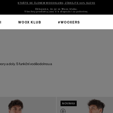
STAŇTE SE ČLENEM WOOXKLUBU, ZÍSKEJTE 50% SLEVU
Děkujeme, že jsi ve Woox klubu.
Všechny produkty jsou ti k dispozici za polovinu.
I
WOOX KLUB
#WOOXERS
hory a doly. S funkční voděodolnou a
NOVINKA