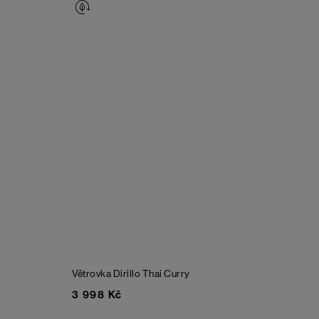
Větrovka Dirillo
Thai Curry
3 998 Kč