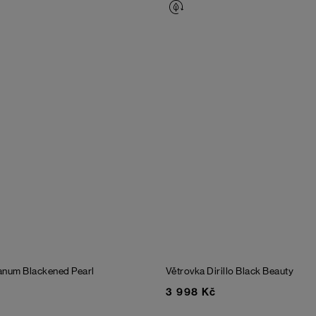
ranum
Blackened Pearl
Větrovka Dirillo
Black Beauty
3 998 Kč