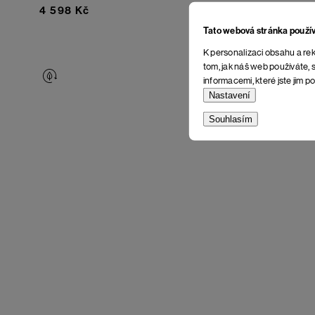
4 598 Kč
4 598 Kč
Tato webová stránka použí
K personalizaci obsahu a rek
tom, jak náš web používáte, s
informacemi, které jste jim po
Nastavení
Souhlasím