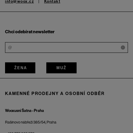
info@woox.cz
Kontakt
Chci odebírat newsletter
i
ŽENA
MUŽ
KAMENNÉ PRODEJNY A OSOBNÍ ODBĚR
Wooxusní Šatna - Praha
Rašínovo nábřeží 385/54, Praha