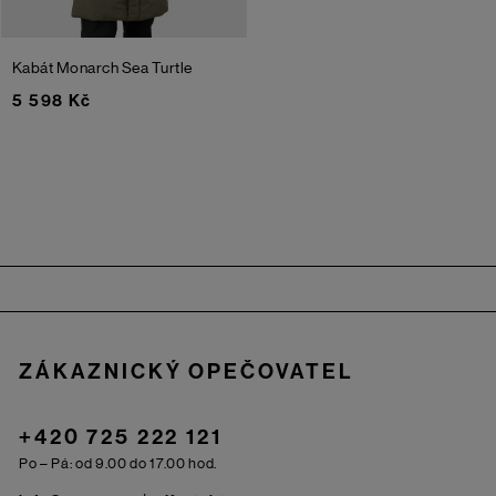
Kabát Monarch
Sea Turtle
5 598 Kč
Zápatí
ZÁKAZNICKÝ OPEČOVATEL
+420 725 222 121
Po – Pá: od 9.00 do 17.00 hod.