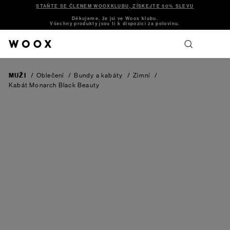
STAŇTE SE ČLENEM WOOXKLUBU, ZÍSKEJTE 50% SLEVU
Děkujeme, že jsi ve Woox klubu.
Všechny produkty jsou ti k dispozici za polovinu.
MUŽI
/
Oblečení
/
Bundy a kabáty
/
Zimní
/
Kabát Monarch
Black Beauty