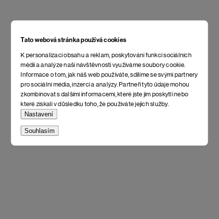
Tato webová stránka používá cookies
K personalizaci obsahu a reklam, poskytování funkcí sociálních
médií a analýze naší návštěvnosti využíváme soubory cookie.
Informace o tom, jak náš web používáte, sdílíme se svými partnery
pro sociální média, inzerci a analýzy. Partneři tyto údaje mohou
zkombinovat s dalšími informacemi, které jste jim poskytli nebo
které získali v důsledku toho, že používáte jejich služby.
Nastavení
Souhlasím