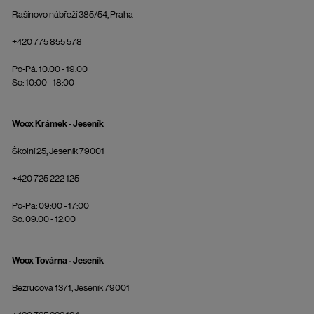
Rašínovo nábřeží 385/54, Praha
+420 775 855 578
Po-Pá: 10:00 - 19:00
So: 10:00 - 18:00
Woox Krámek - Jeseník
Školní 25, Jeseník 79001
+420 725 222 125
Po-Pá: 09:00 - 17:00
So: 09:00 - 12:00
Woox Továrna - Jeseník
Bezručova 1371, Jeseník 79001