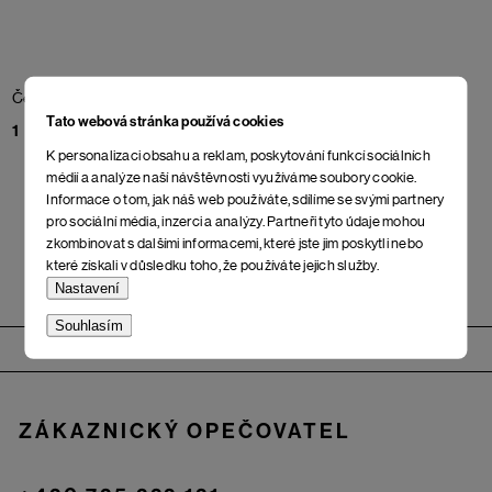
Čepice Sea Button Beanie
Tato webová stránka používá cookies
1 098 Kč
K personalizaci obsahu a reklam, poskytování funkcí sociálních
médií a analýze naší návštěvnosti využíváme soubory cookie.
Informace o tom, jak náš web používáte, sdílíme se svými partnery
pro sociální média, inzerci a analýzy. Partneři tyto údaje mohou
zkombinovat s dalšími informacemi, které jste jim poskytli nebo
které získali v důsledku toho, že používáte jejich služby.
Nastavení
Souhlasím
Zápatí
ZÁKAZNICKÝ OPEČOVATEL