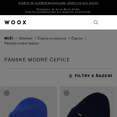
STAŇTE SE ČLENEM WOOXKLUBU, ZÍSKEJTE 50% SLEVU
Děkujeme, že jsi ve Woox klubu.
Všechny produkty jsou ti k dispozici za polovinu.
MUŽI
/
Oblečení
/
Čepice a rukavice
/
Čepice
/
Pánské modré čepice
PÁNSKÉ MODRÉ ČEPICE