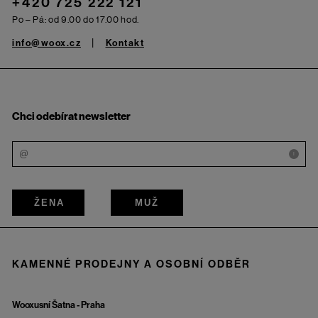
+420 725 222 121
Po – Pá: od 9.00 do 17.00 hod.
info@woox.cz
Kontakt
Chci odebírat newsletter
i
ŽENA
MUŽ
KAMENNÉ PRODEJNY A OSOBNÍ ODBĚR
Wooxusní Šatna - Praha