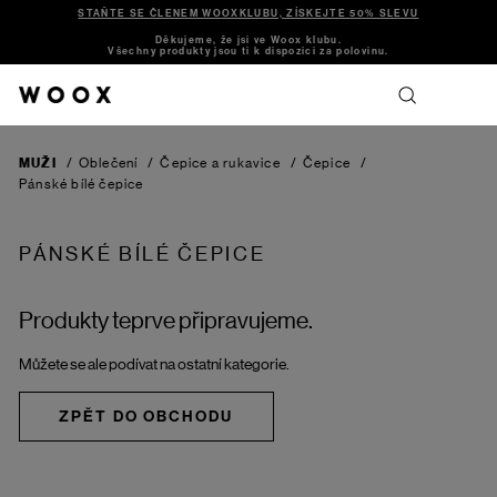
STAŇTE SE ČLENEM WOOXKLUBU, ZÍSKEJTE 50% SLEVU
Děkujeme, že jsi ve Woox klubu.
Všechny produkty jsou ti k dispozici za polovinu.
MUŽI
/
Oblečení
/
Čepice a rukavice
/
Čepice
/
Pánské bílé čepice
PÁNSKÉ BÍLÉ ČEPICE
Produkty teprve připravujeme.
Můžete se ale podívat na ostatní kategorie.
ZPĚT DO OBCHODU