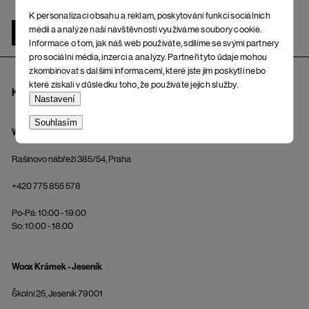
K personalizaci obsahu a reklam, poskytování funkcí sociálních
médií a analýze naší návštěvnosti využíváme soubory cookie.
ŽENA
MUŽ
Informace o tom, jak náš web používáte, sdílíme se svými partnery
pro sociální média, inzerci a analýzy. Partneři tyto údaje mohou
zkombinovat s dalšími informacemi, které jste jim poskytli nebo
které získali v důsledku toho, že používáte jejich služby.
KAMENNÉ PRODEJNY A OSOBNÍ ODBĚR
Nastavení
Souhlasím
Wooxusní Šatna - Praha
Rašínovo nábřeží 385/54, Praha
+420 775 855 578
Po-Pá: 10:00 - 19:00
So: 10:00 - 18:00
Woox Krámek - Jeseník
Školní 25, Jeseník 79001