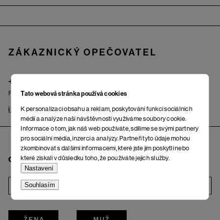
Zápatí
ZÁKAZNICKÝ OPEČOVATEL
+420 725 222 121
Po – Pá: od 9.00 do 17.00 hod.
Tato webová stránka používá cookies
K personalizaci obsahu a reklam, poskytování funkcí sociálních
info@woox.cz
Kontakt
médií a analýze naší návštěvnosti využíváme soubory cookie.
Informace o tom, jak náš web používáte, sdílíme se svými partnery
pro sociální média, inzerci a analýzy. Partneři tyto údaje mohou
zkombinovat s dalšími informacemi, které jste jim poskytli nebo
které získali v důsledku toho, že používáte jejich služby.
Chci odebírat newsletter
Nastavení
Souhlasím
i
ŽENA
MUŽ