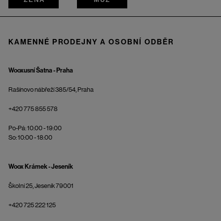
KAMENNÉ PRODEJNY A OSOBNÍ ODBĚR
Wooxusní Šatna - Praha
Rašínovo nábřeží 385/54, Praha
+420 775 855 578
Po-Pá: 10:00 - 19:00
So: 10:00 - 18:00
Woox Krámek - Jeseník
Školní 25, Jeseník 79001
+420 725 222 125