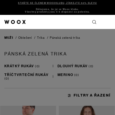
STAŇTE SE ČLENEM WOOXKLUBU, ZÍSKEJTE 50% SLEVU
Děkujeme, že jsi ve Woox klubu.
Všechny produkty jsou ti k dispozici za polovinu.
MUŽI
/
Oblečení
/
Trika
/
Pánská zelená trika
PÁNSKÁ ZELENÁ TRIKA
KRÁTKÝ RUKÁV
DLOUHÝ RUKÁV
TŘÍČTVRTEČNÍ RUKÁV
MERINO