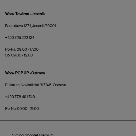
Woox Továrna - Jeseník
Bezručova 1371, Jeseník 79001
+420 725 222 124
Po-Pá: 09:00 - 17:00
So: 09:00 - 12:00
Woox POP UP - Ostrava
Futurum, Novinářská 3178/6, Ostrava
+420 778 491 740
Po-Ne: 09:00 - 21:00
Vytvořil Shoptet Premium