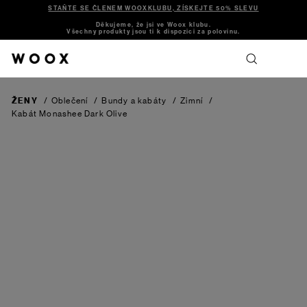
STAŇTE SE ČLENEM WOOXKLUBU, ZÍSKEJTE 50% SLEVU
Děkujeme, že jsi ve Woox klubu.
Všechny produkty jsou ti k dispozici za polovinu.
ŽENY
/
Oblečení
/
Bundy a kabáty
/
Zimní
/
Kabát Monashee
Dark Olive