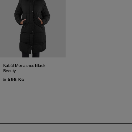
Kabát Monashee
Black
Beauty
5 598 Kč
Zápatí