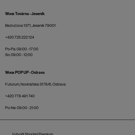
Woox Továrna - Jeseník
Bezručova 1371, Jeseník 79001
+420 725 222 124
Po-Pá: 09:00 - 17:00
So: 09:00 - 12:00
Woox POP UP - Ostrava
Futurum, Novinářská 3178/6, Ostrava
+420 778 491 740
Po-Ne: 09:00 - 21:00
Vytvořil Shoptet Premium