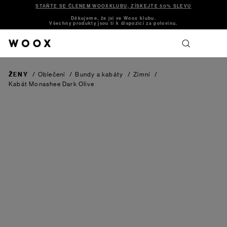
STAŇTE SE ČLENEM WOOXKLUBU, ZÍSKEJTE 50% SLEVU
Děkujeme, že jsi ve Woox klubu.
Všechny produkty jsou ti k dispozici za polovinu.
ŽENY
/
Oblečení
/
Bundy a kabáty
/
Zimní
/
Kabát Monashee
Dark Olive