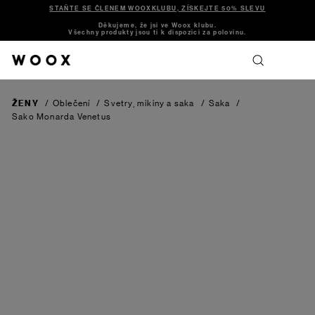
STAŇTE SE ČLENEM WOOXKLUBU, ZÍSKEJTE 50% SLEVU
Děkujeme, že jsi ve Woox klubu.
Všechny produkty jsou ti k dispozici za polovinu.
ŽENY
/
Oblečení
/
Svetry, mikiny a saka
/
Saka
/
Sako Monarda Venetus