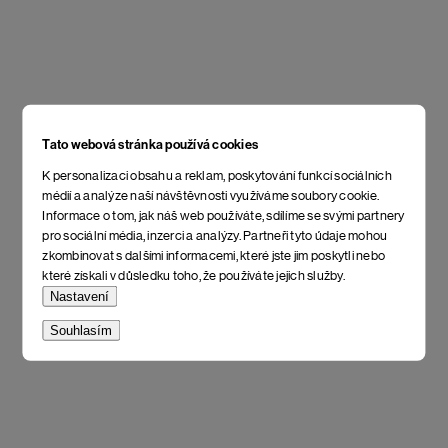
Tato webová stránka používá cookies
K personalizaci obsahu a reklam, poskytování funkcí sociálních
médií a analýze naší návštěvnosti využíváme soubory cookie.
Informace o tom, jak náš web používáte, sdílíme se svými partnery
pro sociální média, inzerci a analýzy. Partneři tyto údaje mohou
zkombinovat s dalšími informacemi, které jste jim poskytli nebo
které získali v důsledku toho, že používáte jejich služby.
Nastavení
Souhlasím