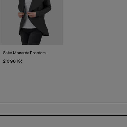
Sako Monarda
Phantom
2 398 Kč
Zápatí