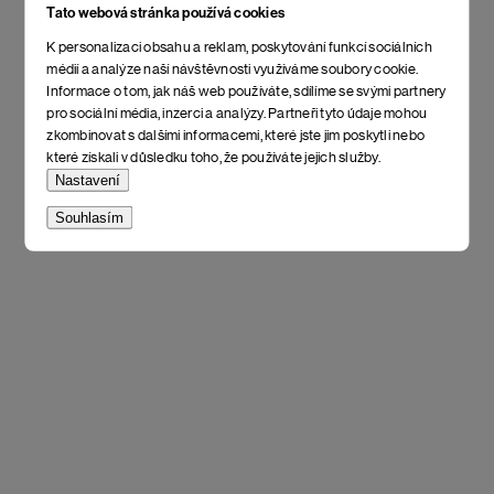
Tato webová stránka používá cookies
K personalizaci obsahu a reklam, poskytování funkcí sociálních
médií a analýze naší návštěvnosti využíváme soubory cookie.
Informace o tom, jak náš web používáte, sdílíme se svými partnery
pro sociální média, inzerci a analýzy. Partneři tyto údaje mohou
zkombinovat s dalšími informacemi, které jste jim poskytli nebo
které získali v důsledku toho, že používáte jejich služby.
Nastavení
Souhlasím