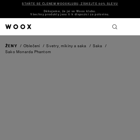
STAŇTE SE ČLENEM WOOXKLUBU, ZÍSKEJTE 50% SLEVU
Děkujeme, že jsi ve Woox klubu.
Všechny produkty jsou ti k dispozici za polovinu.
ŽENY
/
Oblečení
/
Svetry, mikiny a saka
/
Saka
/
Sako Monarda
Phantom