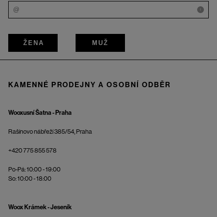
i
ŽENA
MUŽ
KAMENNÉ PRODEJNY A OSOBNÍ ODBĚR
Wooxusní Šatna - Praha
Rašínovo nábřeží 385/54, Praha
+420 775 855 578
Po-Pá: 10:00 - 19:00
So: 10:00 - 18:00
Woox Krámek - Jeseník