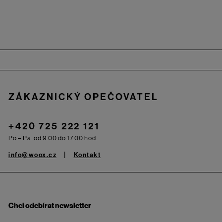
Zápatí
ZÁKAZNICKÝ OPEČOVATEL
+420 725 222 121
Po – Pá: od 9.00 do 17.00 hod.
info@woox.cz
Kontakt
Chci odebírat newsletter