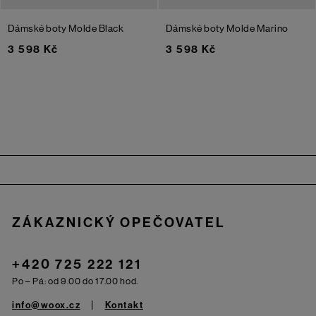
Dámské boty Molde
Black
Dámské boty Molde
Marino
3 598 Kč
3 598 Kč
Zápatí
ZÁKAZNICKÝ OPEČOVATEL
+420 725 222 121
Po – Pá: od 9.00 do 17.00 hod.
info@woox.cz
Kontakt