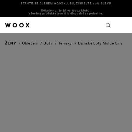
STAŇTE SE ČLENEM WOOXKLUBU, ZÍSKEJTE 50% SLEVU
Děkujeme, že jsi ve Woox klubu.
Všechny produkty jsou ti k dispozici za polovinu.
ŽENY
/
Oblečení
/
Boty
/
Tenisky
/
Dámské boty Molde
Gris