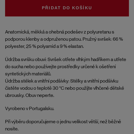
DO KOŠÍKU
Anatomická, měkká a ohebná podešev z polyuretanu s
podporou klenby a odpruženou patou. Pružný svršek: 66 %
polyester, 25 % polyamid a 9 % elastan.
Údržba svršku obuvi: Svršek otřete vlhkým hadříkem a utřete
do sucha nebo používejte prostředky určené k ošetření
syntetických materiálů.
Údržba stélek a vnitřní podšívky: Stélky a vnitřní podšívku
čistěte vodou o teplotě 30 °C nebo použijte vlhčené dětské
ubrousky. Obuv neperte.
Vyrobeno v Portugalsku.
Při výběru doporučujeme o jednu velikost větší, než běžně
nosíte.