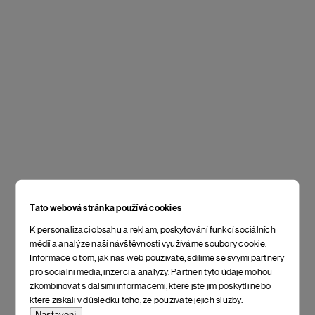
Tato webová stránka používá cookies
K personalizaci obsahu a reklam, poskytování funkcí sociálních
médií a analýze naší návštěvnosti využíváme soubory cookie.
Informace o tom, jak náš web používáte, sdílíme se svými partnery
pro sociální média, inzerci a analýzy. Partneři tyto údaje mohou
zkombinovat s dalšími informacemi, které jste jim poskytli nebo
které získali v důsledku toho, že používáte jejich služby.
Nastavení