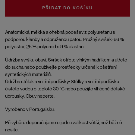
DO KOŠÍKU
Anatomická, měkká a ohebná podešev z polyuretanu s
podporou klenby a odpruženou patou. Pružný svršek: 66 %
polyester, 25 % polyamid a 9 % elastan.
Údržba svršku obuvi: Svršek otřete vlhkým hadříkem a utřete
do sucha nebo používejte prostředky určené k ošetření
syntetických materiálů.
Údržba stélek a vnitřní podšívky: Stélky a vnitřní podšívku
čistěte vodou o teplotě 30 °C nebo použijte vlhčené dětské
ubrousky. Obuv neperte.
Vyrobeno v Portugalsku.
Při výběru doporučujeme o jednu velikost větší, než běžně
nosíte.