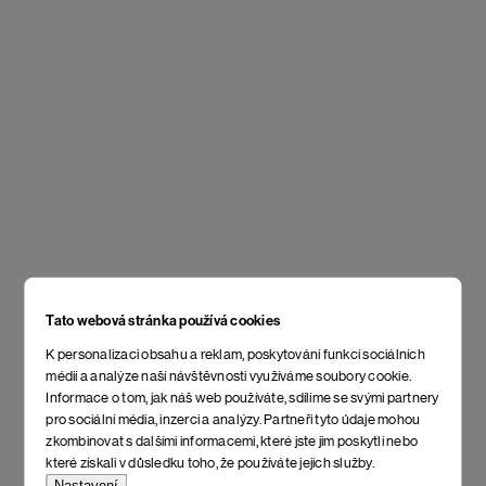
Tato webová stránka používá cookies
K personalizaci obsahu a reklam, poskytování funkcí sociálních
médií a analýze naší návštěvnosti využíváme soubory cookie.
Informace o tom, jak náš web používáte, sdílíme se svými partnery
pro sociální média, inzerci a analýzy. Partneři tyto údaje mohou
zkombinovat s dalšími informacemi, které jste jim poskytli nebo
které získali v důsledku toho, že používáte jejich služby.
Nastavení