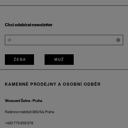
Chci odebírat newsletter
i
ŽENA
MUŽ
KAMENNÉ PRODEJNY A OSOBNÍ ODBĚR
Wooxusní Šatna - Praha
Rašínovo nábřeží 385/54, Praha
+420 775 855 578