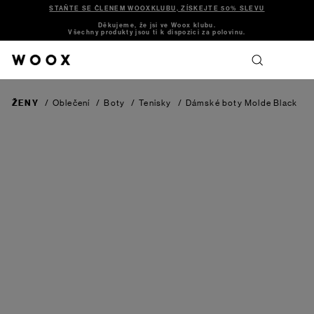
STAŇTE SE ČLENEM WOOXKLUBU, ZÍSKEJTE 50% SLEVU
Děkujeme, že jsi ve Woox klubu.
Všechny produkty jsou ti k dispozici za polovinu.
ŽENY
/
Oblečení
/
Boty
/
Tenisky
/
Dámské boty Molde
Black