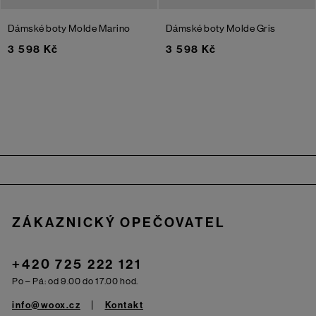
Dámské boty Molde
Marino
Dámské boty Molde
Gris
3 598 Kč
3 598 Kč
Zápatí
ZÁKAZNICKÝ OPEČOVATEL
+420 725 222 121
Po – Pá: od 9.00 do 17.00 hod.
info@woox.cz
Kontakt