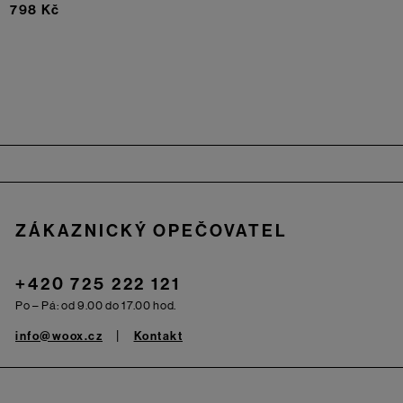
798 Kč
Zápatí
ZÁKAZNICKÝ OPEČOVATEL
+420 725 222 121
Po – Pá: od 9.00 do 17.00 hod.
info@woox.cz
Kontakt