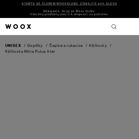
STAŇTE SE ČLENEM WOOXKLUBU, ZÍSKEJTE 50% SLEVU
Děkujeme, že jsi ve Woox klubu.
Všechny produkty jsou ti k dispozici za polovinu.
UNISEX
/
Doplňky
/
Čepice a rukavice
/
Kšiltovky
/
Kšiltovka Mitra Putus Ater