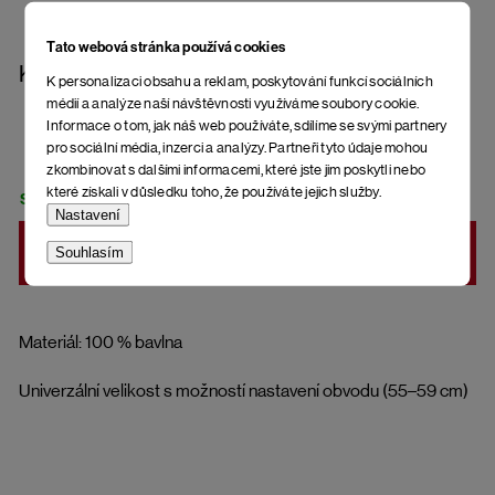
Tato webová stránka používá cookies
Kšiltovka Mitra Putus Ater
K personalizaci obsahu a reklam, poskytování funkcí sociálních
médií a analýze naší návštěvnosti využíváme soubory cookie.
Informace o tom, jak náš web používáte, sdílíme se svými partnery
pro sociální média, inzerci a analýzy. Partneři tyto údaje mohou
zkombinovat s dalšími informacemi, které jste jim poskytli nebo
které získali v důsledku toho, že používáte jejich služby.
SKLADEM
Nastavení
Souhlasím
DO KOŠÍKU
Materiál: 100 % bavlna
Univerzální velikost s možností nastavení obvodu (55–59 cm)