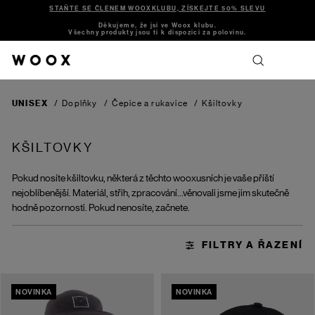
STAŇTE SE ČLENEM WOOXKLUBU, ZÍSKEJTE 50% SLEVU
Děkujeme, že jsi ve Woox klubu.
Všechny produkty jsou ti k dispozici za polovinu.
UNISEX
/
Doplňky
/
Čepice a rukavice
/
Kšiltovky
KŠILTOVKY
Pokud nosíte kšiltovku, některá z těchto wooxusních je vaše příští
nejoblíbenější. Materiál, střih, zpracování...věnovali jsme jim skutečně
hodně pozornosti. Pokud nenosíte, začnete.
NOVINKA
NOVINKA