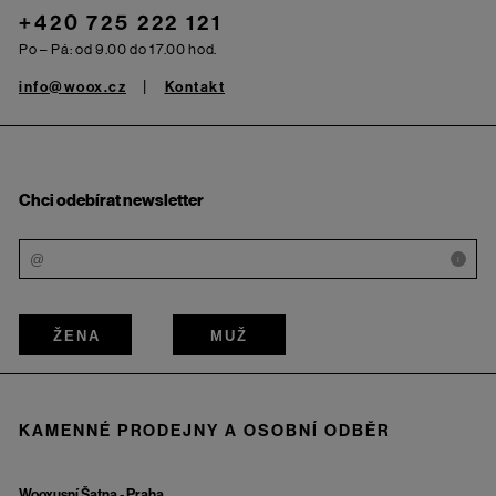
+420 725 222 121
Po – Pá: od 9.00 do 17.00 hod.
info@woox.cz
Kontakt
Chci odebírat newsletter
i
ŽENA
MUŽ
KAMENNÉ PRODEJNY A OSOBNÍ ODBĚR
Wooxusní Šatna - Praha