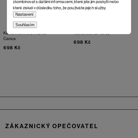
zkombinovat s dalšími informacemi, které jste jim poskytli nebo
které získali v důsledku toho, že používáte jejich služby.
Nastavení
Souhlasím
Kšiltovka Mitra Trakus
Kšiltovka Tari
Grey
Canus
698 Kč
698 Kč
Zápatí
ZÁKAZNICKÝ OPEČOVATEL