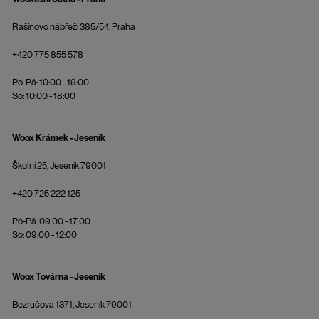
Rašínovo nábřeží 385/54, Praha
+420 775 855 578
Po-Pá: 10:00 - 19:00
So: 10:00 - 18:00
Woox Krámek - Jeseník
Školní 25, Jeseník 79001
+420 725 222 125
Po-Pá: 09:00 - 17:00
So: 09:00 - 12:00
Woox Továrna - Jeseník
Bezručova 1371, Jeseník 79001