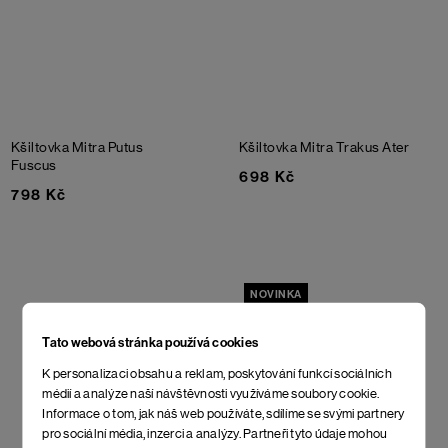
Kšiltovka Mitra Putus
Kšiltovka Mitra Trakus Ater
Fuscus
698 Kč
798 Kč
NOVINKA
Tato webová stránka používá cookies
K personalizaci obsahu a reklam, poskytování funkcí sociálních
médií a analýze naší návštěvnosti využíváme soubory cookie.
Informace o tom, jak náš web používáte, sdílíme se svými partnery
pro sociální média, inzerci a analýzy. Partneři tyto údaje mohou