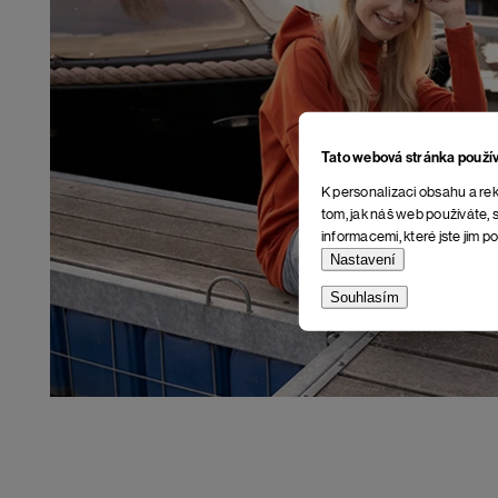
Tato webová stránka použí
K personalizaci obsahu a rek
tom, jak náš web používáte, s
informacemi, které jste jim po
Nastavení
Souhlasím