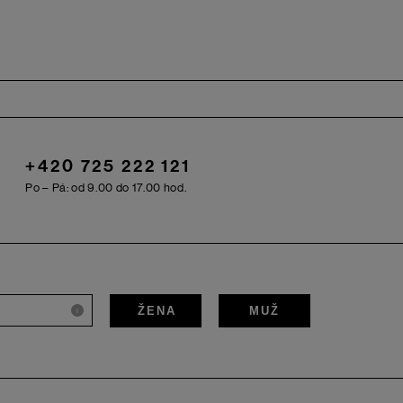
+420 725 222 121
Po – Pá: od 9.00 do 17.00 hod.
ŽENA
MUŽ
i