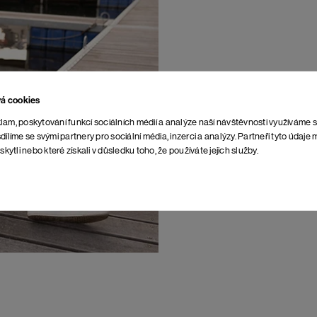
vá cookies
lam, poskytování funkcí sociálních médií a analýze naší návštěvnosti využíváme 
dílíme se svými partnery pro sociální média, inzerci a analýzy. Partneři tyto údaj
skytli nebo které získali v důsledku toho, že používáte jejich služby.