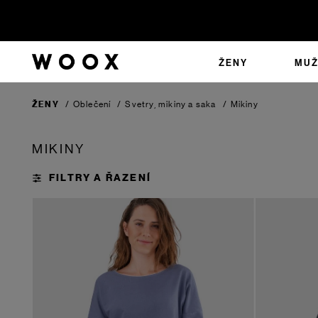
ŽENY
MUŽ
ŽENY
/
Oblečení
/
Svetry, mikiny a saka
/
Mikiny
MIKINY