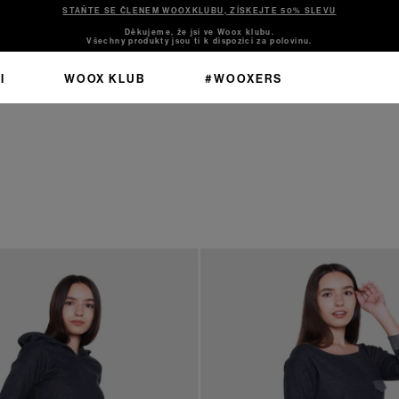
STAŇTE SE ČLENEM WOOXKLUBU, ZÍSKEJTE 50% SLEVU
Děkujeme, že jsi ve Woox klubu.
Všechny produkty jsou ti k dispozici za polovinu.
I
WOOX KLUB
#WOOXERS