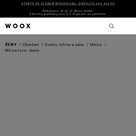
STAŇTE SE ČLENEM WOOXKLUBU, ZÍSKEJTE 50% SLEVU
Děkujeme, že jsi ve Woox klubu.
Všechny produkty jsou ti k dispozici za polovinu.
ŽENY
/
Oblečení
/
Svetry, mikiny a saka
/
Mikiny
/
Mikina Izvor
Jeans