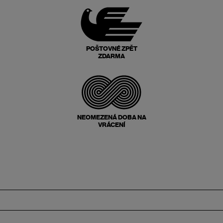
POŠTOVNÉ ZPĚT
ZDARMA
NEOMEZENÁ DOBA NA
VRÁCENÍ
Zápatí