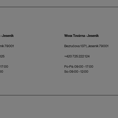
- Jeseník
Woox Továrna - Jeseník
eník 79001
Bezručova 1371, Jeseník 79001
125
+420 725 222 124
 17:00
Po-Pá: 09:00 - 17:00
:00
So: 09:00 - 12:00