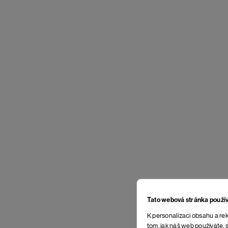
Tato webová stránka použí
K personalizaci obsahu a rek
tom, jak náš web používáte, s