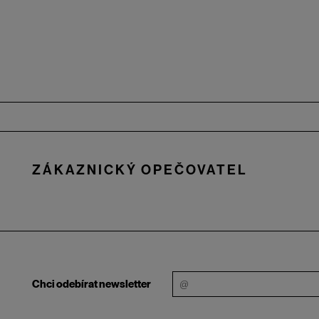
Zápatí
ZÁKAZNICKÝ OPEČOVATEL
Chci odebírat newsletter