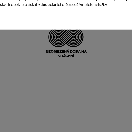
skytli nebo které získali v důsledku toho, že používáte jejich služby.
POŠTOVNÉ ZPĚT
ZDARMA
NEOMEZENÁ DOBA NA
VRÁCENÍ