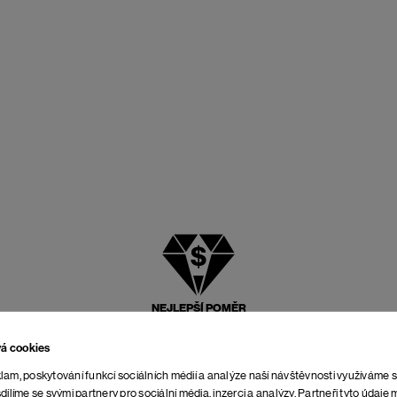
NEJLEPŠÍ POMĚR
CENY A KVALITY
vá cookies
lam, poskytování funkcí sociálních médií a analýze naší návštěvnosti využíváme 
dílíme se svými partnery pro sociální média, inzerci a analýzy. Partneři tyto údaj