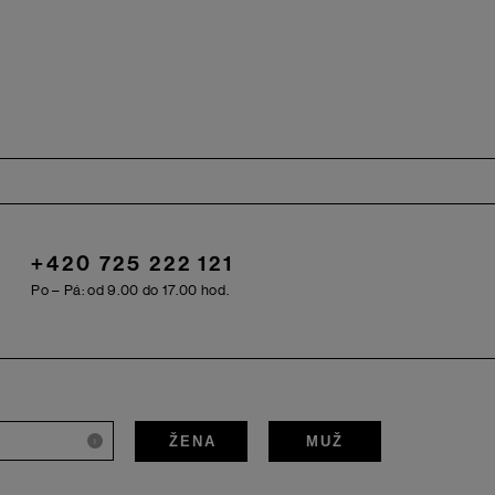
+420 725 222 121
Po – Pá: od 9.00 do 17.00 hod.
ŽENA
MUŽ
i