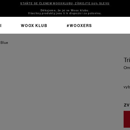
STAŇTE SE ČLENEM WOOXKLUBU, ZÍSKEJTE 50% SLEVU
Děkujeme, že jsi ve Woox klubu.
Všechny produkty jsou ti k dispozici za polovinu.
I
WOOX KLUB
#WOOXERS
Blue
Tr
Omb
ZV