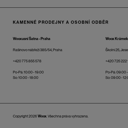
KAMENNÉ PRODEJNY A OSOBNÍ ODBĚR
Wooxusní Šatna - Praha
Woox Krámek 
Rašínovo nábřeží 385/54, Praha
Školní 25, Jes
+420 775 855 578
+420 725 222 
Po-Pá: 10:00 - 19:00
Po-Pá: 09:00 -
So: 10:00 - 18:00
So: 09:00 - 12
Copyright 2026
Woox
. Všechna práva vyhrazena.