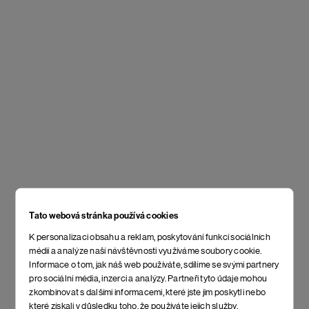
Tato webová stránka používá cookies
K personalizaci obsahu a reklam, poskytování funkcí sociálních
médií a analýze naší návštěvnosti využíváme soubory cookie.
Informace o tom, jak náš web používáte, sdílíme se svými partnery
pro sociální média, inzerci a analýzy. Partneři tyto údaje mohou
zkombinovat s dalšími informacemi, které jste jim poskytli nebo
které získali v důsledku toho, že používáte jejich služby.