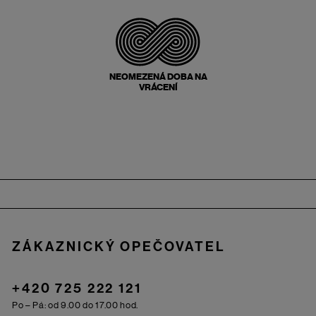
NEOMEZENÁ DOBA NA
VRÁCENÍ
Zápatí
ZÁKAZNICKÝ OPEČOVATEL
+420 725 222 121
Po – Pá: od 9.00 do 17.00 hod.