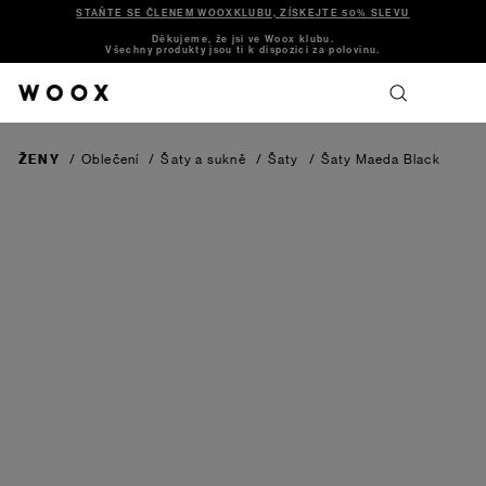
STAŇTE SE ČLENEM WOOXKLUBU, ZÍSKEJTE 50% SLEVU
Děkujeme, že jsi ve Woox klubu.
Všechny produkty jsou ti k dispozici za polovinu.
ŽENY
/
Oblečení
/
Šaty a sukně
/
Šaty
/
Šaty Maeda
Black