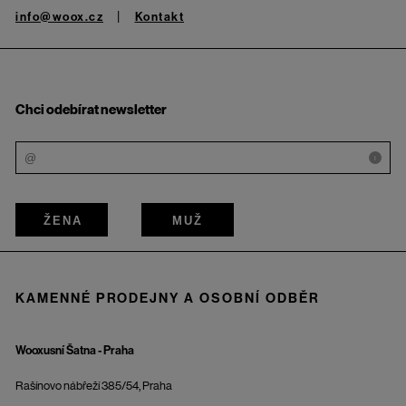
info@woox.cz
Kontakt
Chci odebírat newsletter
i
ŽENA
MUŽ
KAMENNÉ PRODEJNY A OSOBNÍ ODBĚR
Wooxusní Šatna - Praha
Rašínovo nábřeží 385/54, Praha