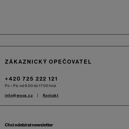
Zápatí
ZÁKAZNICKÝ OPEČOVATEL
+420 725 222 121
Po – Pá: od 9.00 do 17.00 hod.
info@woox.cz
Kontakt
Chci odebírat newsletter