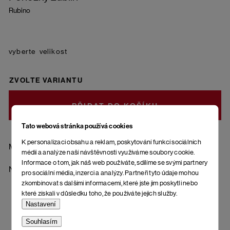
Rubino
velikost
ZVOLTE VARIANTU
DO KOŠÍKU
Tato webová stránka používá cookies
K personalizaci obsahu a reklam, poskytování funkcí sociálních
Materiál: 85 % bavlna - česaná, 10 % polyamid, 5 % elastan
médií a analýze naší návštěvnosti využíváme soubory cookie.
Informace o tom, jak náš web používáte, sdílíme se svými partnery
Návrh a výroba kompletně Evropského původu.
pro sociální média, inzerci a analýzy. Partneři tyto údaje mohou
zkombinovat s dalšími informacemi, které jste jim poskytli nebo
které získali v důsledku toho, že používáte jejich služby.
Nastavení
Souhlasím