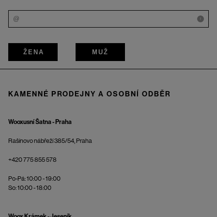
i
ŽENA
MUŽ
KAMENNÉ PRODEJNY A OSOBNÍ ODBĚR
Wooxusní Šatna - Praha
Rašínovo nábřeží 385/54, Praha
+420 775 855 578
Po-Pá: 10:00 - 19:00
So: 10:00 - 18:00
Woox Krámek - Jeseník