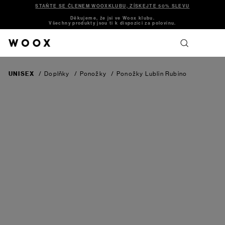
STAŇTE SE ČLENEM WOOXKLUBU, ZÍSKEJTE 50% SLEVU
Děkujeme, že jsi ve Woox klubu.
Všechny produkty jsou ti k dispozici za polovinu.
UNISEX
/
Doplňky
/
Ponožky
/
Ponožky Lublin
Rubino