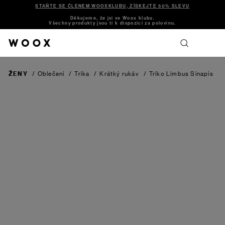
STAŇTE SE ČLENEM WOOXKLUBU, ZÍSKEJTE 50% SLEVU
Děkujeme, že jsi ve Woox klubu.
Všechny produkty jsou ti k dispozici za polovinu.
ŽENY
/
Oblečení
/
Trika
/
Krátký rukáv
/
Triko Limbus Sinapis