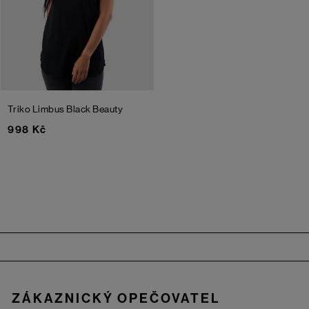
Triko Limbus
Black Beauty
998 Kč
Zápatí
ZÁKAZNICKÝ OPEČOVATEL