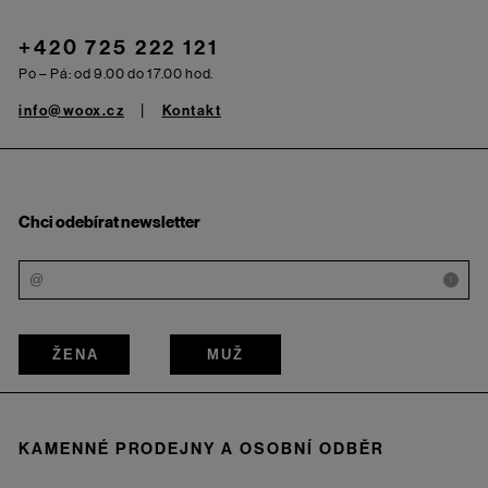
+420 725 222 121
Po – Pá: od 9.00 do 17.00 hod.
info@woox.cz
Kontakt
Chci odebírat newsletter
i
ŽENA
MUŽ
KAMENNÉ PRODEJNY A OSOBNÍ ODBĚR